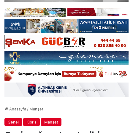
Anasayfa
/
Manşet
Genel
Kıbrıs
Manşet