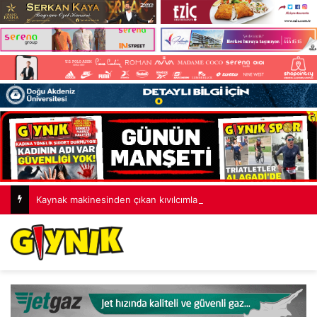
Kaynak makinesinden çıkan kıvılcımlar yangına neden oldu