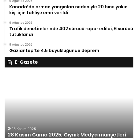
9 Ağustos 2026
Kanada’da orman yangınları nedeniyle 20 bine yakın
kişi için tahliye emri verildi
9 Ağustos 2026
Trafik denetimlerinde 402 sürücü rapor edildi, 6 sürücü
tutuklandı
9 Ağustos 2026
Gaziantep’te 4,5 büyüklüğünde deprem
E-Gazete
27
ım
Kasım
ma
Perşemb
5,
2025,
ık
Gıynık
ya
Medya
şetleri
manşetle
27 Ka
27 K
28 Kasım 2025
8 Kasım Cuma 2025, Gıynık Medya manşetleri
manşe