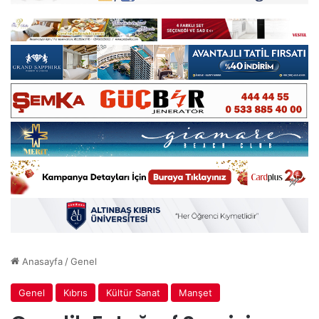
Anasayfa
/
Genel
Genel
Kıbrıs
Kültür Sanat
Manşet