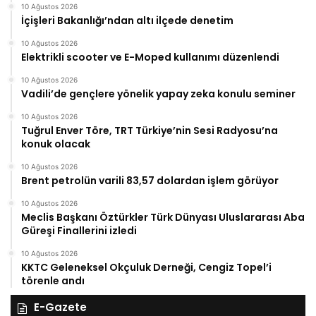
10 Ağustos 2026
İçişleri Bakanlığı’ndan altı ilçede denetim
10 Ağustos 2026
Elektrikli scooter ve E-Moped kullanımı düzenlendi
10 Ağustos 2026
Vadili’de gençlere yönelik yapay zeka konulu seminer
10 Ağustos 2026
Tuğrul Enver Töre, TRT Türkiye’nin Sesi Radyosu’na
konuk olacak
10 Ağustos 2026
Brent petrolün varili 83,57 dolardan işlem görüyor
10 Ağustos 2026
Meclis Başkanı Öztürkler Türk Dünyası Uluslararası Aba
Güreşi Finallerini izledi
10 Ağustos 2026
KKTC Geleneksel Okçuluk Derneği, Cengiz Topel’i
törenle andı
E-Gazete