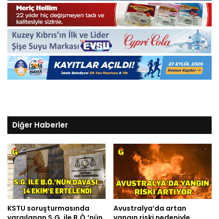
Diğer Haberler
KSTU soruşturmasında
Avustralya’da artan
yargılanan S.G. ile B.Ö.’nün
yangın riski nedeniyle