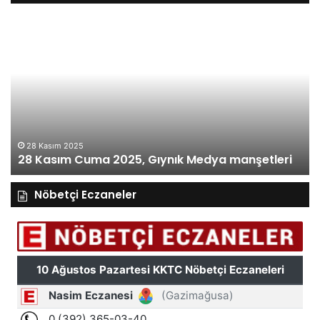
27
Kasım
Perşembe
2025,
Gıynık
Medya
manşetleri
27 Kasım 2025
27 Kasım Perşe
ma 2025, Gıynık Medya manşetleri
manşetleri
Nöbetçi Eczaneler