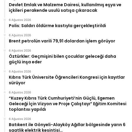
Devlet Emlak ve Malzeme Dairesi, kullanılmış eşya ve
içkileri perakende usulü satışa çıkaracak
6 Ağustos 2026
Polis: Saldırı öldürme kastıyla gerçekleştirildi
6 Ağustos 2026
Brent petrolün varili 79,91 dolardan işlem görüyor
6 Ağustos 2026
Öztürkler: Geçmişini bilen çocuklar geleceği daha
güçlü inşa eder
6 Ağustos 2026
Kıbrıs Türk Üniversite Öğrencileri Kongresi için kayıtlar
sürüyor
6 Ağustos 2026
“Kuzey Kıbrıs Türk Cumhuriyeti’nin Güçlü, Egemen
Geleceği İçin Vizyon ve Proje Çalıştayı” Eğitim Komitesi
toplantısı yapıldı
6 Ağustos 2026
Batıkent ile Gönyeli-Alayköy Ağıllar bölgesinde yarın 6
saatlik elektrik kesintisi…