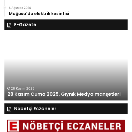
6 Ağustos 2026
Mağusa’da elektrik kesintisi
E-Gazete
28
27
Kasım
Ka
Cuma
Pe
2025,
20
Gıynık
Gı
Medya
M
manşetleri
ma
28 Kasım 2025
28 Kasım Cuma 2025, Gıynık Medya manşetleri
Nöbetçi Eczaneler