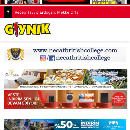
Recep Tayyip Erdoğan: Mekke Ortak Savunma Anlaşması hiçbir ülkeyi hedef almıyor