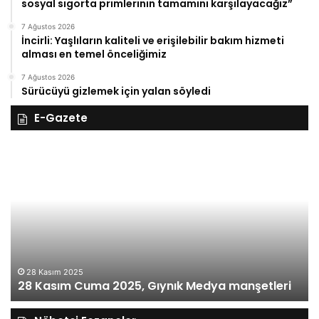
sosyal sigorta primlerinin tamamını karşılayacağız”
7 Ağustos 2026
İncirli: Yaşlıların kaliteli ve erişilebilir bakım hizmeti
alması en temel önceliğimiz
7 Ağustos 2026
Sürücüyü gizlemek için yalan söyledi
E-Gazete
28
27
Kasım
Ka
Cuma
Pe
2025,
20
Gıynık
Gı
Medya
M
manşetleri
ma
28 Kasım 2025
28 Kasım Cuma 2025, Gıynık Medya manşetleri