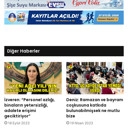
Diğer Haberler
İzveren: “Personel azlığı,
Deniz: Ramazan ve bayram
binaların yetersizliği,
coşkusuna katkıda
adalete erişimi
bulunabilmişsek ne mutlu
geciktiriyor”
bize
18 Eylül 2023
19 Nisan 2023