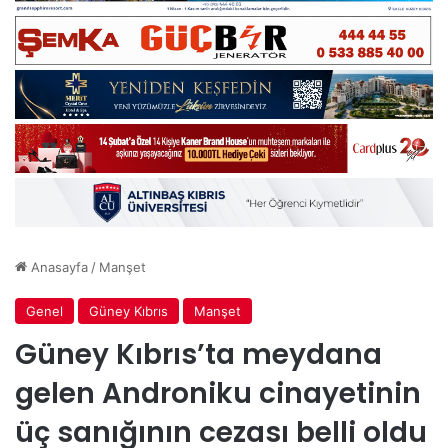
Anasayfa
/
Manşet
Genel
Güney Kıbrıs
Manşet
Güney Kıbrıs’ta meydana
gelen Androniku cinayetinin
üç sanığının cezası belli oldu