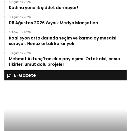
6 Ağustos 2026
Kadına yönelik şiddet durmuyor!
6 Ağustos 2026
06 Ağustos 2026 Gıynık Medya Manşetleri
5 Ağustos 2026
Koalisyon ortaklarında seçim ve karma oy mesaisi
sürüyor: Henüz ortak karar yok
5 Ağustos 2026
Mehmet Aktunç’tan ekip paylaşımı: Ortak akıl, cesur
fikirler, umut dolu projeler
E-Gazete
28
27
Kasım
Ka
Cuma
Pe
2025,
20
Gıynık
Gı
Medya
M
manşetleri
ma