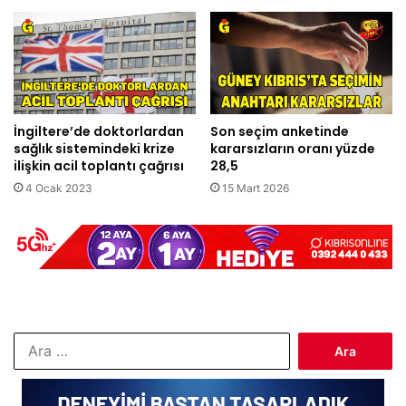
İngiltere’de doktorlardan
Son seçim anketinde
sağlık sistemindeki krize
kararsızların oranı yüzde
ilişkin acil toplantı çağrısı
28,5
4 Ocak 2023
15 Mart 2026
Arama: