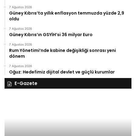
7 Ağustos 2026
Güney Kıbrıs’ta yıllık enflasyon temmuzda yüzde 2,9
oldu
7 Ağustos 2026
Güney Kıbrıs’ın GSYİH’si 36 milyar Euro
7 Ağustos 2026
Rum Yönetimi’nde kabine değişikliği sonrası yeni
dönem
7 Ağustos 2026
Oğuz: Hedefimiz dijital devlet ve güçlü kurumlar
E-Gazete
28
27
Kasım
Ka
Cuma
Pe
2025,
20
Gıynık
Gı
Medya
M
manşetleri
ma