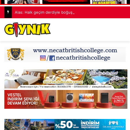
Alas: Halk geçim derdiyle boğuşurken, sözde hükümet koltuk derdiyle uğraşıyor!