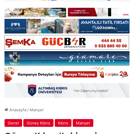
Anasayfa
/
Manşet
Genel
Güney Kıbrıs
Kıbrıs
Manşet