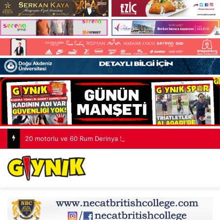
20 motorlu ve 60 Rum Derinya Sınır Kapısı’nda toplandı, geçişler durdu