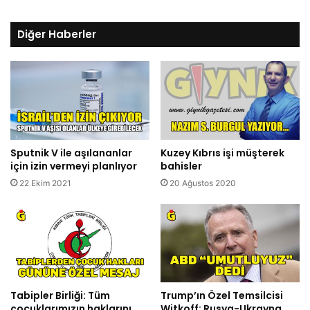
Diğer Haberler
Sputnik V ile aşılananlar
Kuzey Kıbrıs işi müşterek
için izin vermeyi planlıyor
bahisler
22 Ekim 2021
20 Ağustos 2020
Tabipler Birliği: Tüm
Trump’ın Özel Temsilcisi
çocuklarımızın haklarını
Witkoff: Rusya-Ukrayna