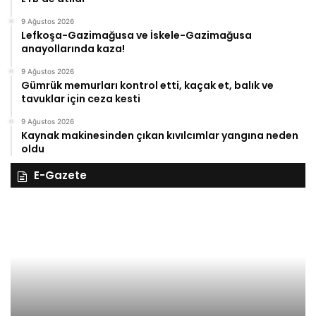
9 Ağustos 2026
Lefkoşa-Gazimağusa ve İskele-Gazimağusa
anayollarında kaza!
9 Ağustos 2026
Gümrük memurları kontrol etti, kaçak et, balık ve
tavuklar için ceza kesti
9 Ağustos 2026
Kaynak makinesinden çıkan kıvılcımlar yangına neden
oldu
E-Gazete
28
27
Kasım
Ka
Cuma
Pe
2025,
20
Gıynık
Gı
Medya
M
manşetleri
ma