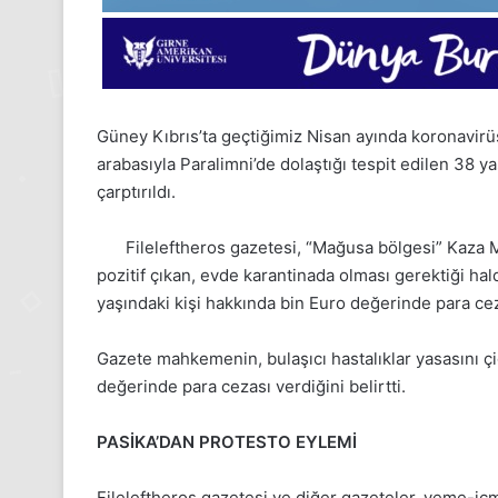
Güney Kıbrıs’ta geçtiğimiz Nisan ayında koronavirüs
arabasıyla Paralimni’de dolaştığı tespit edilen 38 
çarptırıldı.
Fileleftheros gazetesi, “Mağusa bölgesi” Kaza 
pozitif çıkan, evde karantinada olması gerektiği hal
yaşındaki kişi hakkında bin Euro değerinde para cez
Gazete mahkemenin, bulaşıcı hastalıklar yasasını ç
değerinde para cezası verdiğini belirtti.
PASİKA’DAN PROTESTO EYLEMİ
24
Fileleftheros gazetesi ve diğer gazeteler, yeme-içm