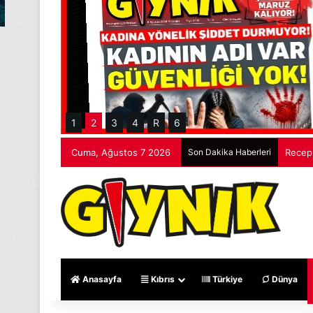
1
2
3
4
R
6
Cuma, Ağustos 7 2026
Son Dakika Haberleri
Cevdet
Anasayfa
Kıbrıs
Türkiye
Dünya