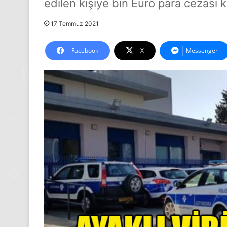
edilen kişiye bin Euro para cezası k
17 Temmuz 2021
Facebook
X
Messenger