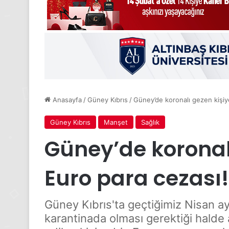
Anasayfa
/
Güney Kıbrıs
/
Güney’de koronalı gezen kişiy
Güney Kıbrıs
Manşet
Sağlık
Güney’de koronalı
Euro para cezası!
Güney Kıbrıs'ta geçtiğimiz Nisan ay
karantinada olması gerektiği halde a