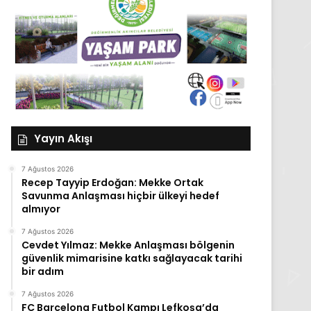
Yayın Akışı
7 Ağustos 2026
Recep Tayyip Erdoğan: Mekke Ortak
Savunma Anlaşması hiçbir ülkeyi hedef
almıyor
7 Ağustos 2026
Cevdet Yılmaz: Mekke Anlaşması bölgenin
güvenlik mimarisine katkı sağlayacak tarihi
bir adım
7 Ağustos 2026
FC Barcelona Futbol Kampı Lefkoşa’da