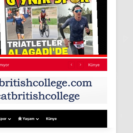
tarihi bir adım
Künye
por
Yaşam
Künye