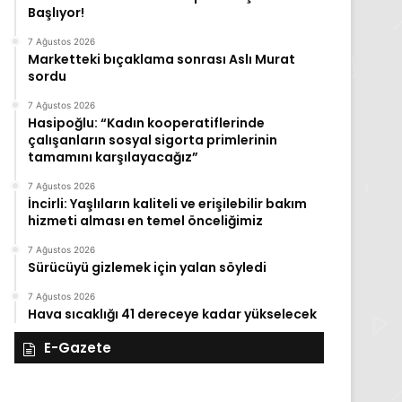
Başlıyor!
7 Ağustos 2026
Marketteki bıçaklama sonrası Aslı Murat
sordu
7 Ağustos 2026
Hasipoğlu: “Kadın kooperatiflerinde
çalışanların sosyal sigorta primlerinin
tamamını karşılayacağız”
7 Ağustos 2026
İncirli: Yaşlıların kaliteli ve erişilebilir bakım
hizmeti alması en temel önceliğimiz
7 Ağustos 2026
Sürücüyü gizlemek için yalan söyledi
7 Ağustos 2026
Hava sıcaklığı 41 dereceye kadar yükselecek
E-Gazete
28
27