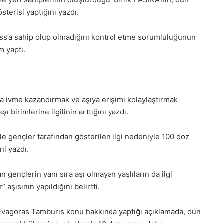
Aralık
terisi yaptığını yazdı.
Pazartesi
2025,
Gıynık
ss’a sahip olup olmadığını kontrol etme sorumluluğunun
Medya
m yaptı.
manşetleri
1 Aralık 2025
5, Gıynık
1 Aralık Pazartesi 2025, Gıynık
Medya manşetleri
ına ivme kazandırmak ve aşıya erişimi kolaylaştırmak
ı birimlerine ilgilinin arttığını yazdı.
le gençler tarafından gösterilen ilgi nedeniyle 100 doz
ni yazdı.
gençlerin yanı sıra aşı olmayan yaşlıların da ilgi
aşısının yapıldığını belirtti.
 Evagoras Tamburis konu hakkında yaptığı açıklamada, dün