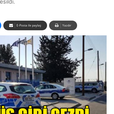
esildi.
E-Posta ile paylaş
Yazdır