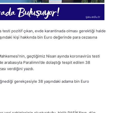
 testi pozitif çıkan, evde karantinada olması gerektiği halde
yaşındaki kişi hakkında bin Euro değerinde para cezasına
Mahkemesi’nin, geçtiğimiz Nisan ayında koronavirüs testi
de arabasıyla Paralimni’de dolaştığı tespit edilen 38
ası verdiğini yazdı.
iğnediği gerekçesiyle 38 yaşındaki adama bin Euro
1
e yeri sahiplerinin oluşturduğu birlik PASİKA’nın, dün