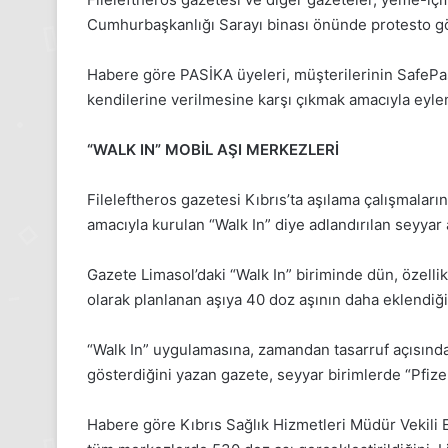
Kasım
Cumhurbaşkanlığı Sarayı binası önünde protesto gös
Pazartesi
2025,
Gıynık
Habere göre PASİKA üyeleri, müşterilerinin SafePa
Medya
kendilerine verilmesine karşı çıkmak amacıyla eyle
manşetleri
24 Kasım 2025
24 Kasım Pazartesi 202
“WALK IN” MOBİL AŞI MERKEZLERİ
Medya manşetleri
Fileleftheros gazetesi Kıbrıs’ta aşılama çalışmalar
amacıyla kurulan “Walk In” diye adlandırılan seyyar aş
Gazete Limasol’daki “Walk In” biriminde dün, özellik
olarak planlanan aşıya 40 doz aşının daha eklendiği
“Walk In” uygulamasına, zamandan tasarruf açısından 
gösterdiğini yazan gazete, seyyar birimlerde “Pfizer” 
Habere göre Kıbrıs Sağlık Hizmetleri Müdür Vekili