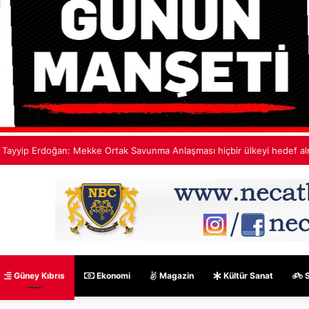
 Yılmaz: Mekke Anlaşması bölgenin güvenlik mimarisine katkı sağlayacak 
Güney Kıbrıs
Ekonomi
Magazin
Kültür Sanat
S