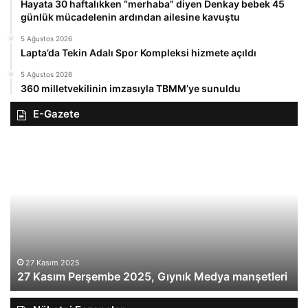
Hayata 30 haftalıkken “merhaba” diyen Denkay bebek 45
günlük mücadelenin ardından ailesine kavuştu
5 Ağustos 2026
Lapta’da Tekin Adalı Spor Kompleksi hizmete açıldı
5 Ağustos 2026
360 milletvekilinin imzasıyla TBMM’ye sunuldu
E-Gazete
27
26
Kasım
Ka
Perşembe
Ça
2025,
Gı
Gıynık
M
Medya
ma
manşetleri
27 Kasım 2025
27 Kasım Perşembe 2025, Gıynık Medya manşetleri