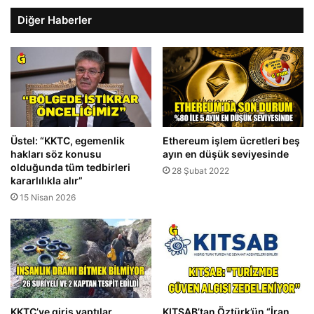
Diğer Haberler
Üstel: “KKTC, egemenlik
Ethereum işlem ücretleri beş
hakları söz konusu
ayın en düşük seviyesinde
olduğunda tüm tedbirleri
28 Şubat 2022
kararlılıkla alır”
15 Nisan 2026
KKTC’ye giriş yaptılar,
KITSAB’tan Öztürk’ün “İran