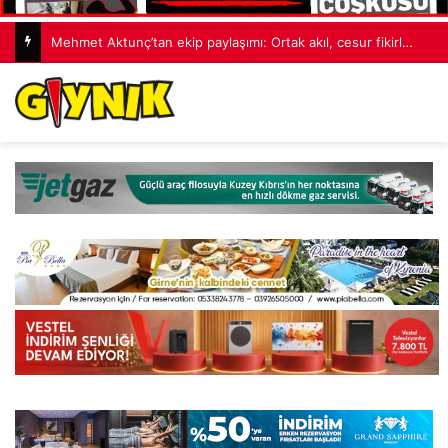
Erdoğan, 10 yıl sonra yakalanan suikast timi üyesi Burkay Karatepe’den şikayetçi oldu