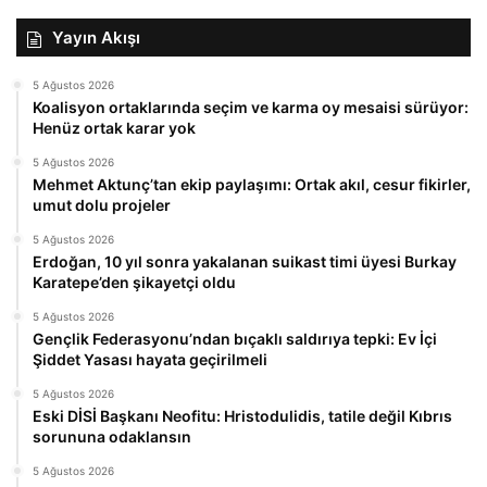
Yayın Akışı
5 Ağustos 2026
Koalisyon ortaklarında seçim ve karma oy mesaisi sürüyor:
Henüz ortak karar yok
5 Ağustos 2026
Mehmet Aktunç’tan ekip paylaşımı: Ortak akıl, cesur fikirler,
umut dolu projeler
5 Ağustos 2026
Erdoğan, 10 yıl sonra yakalanan suikast timi üyesi Burkay
Karatepe’den şikayetçi oldu
5 Ağustos 2026
Gençlik Federasyonu’ndan bıçaklı saldırıya tepki: Ev İçi
Şiddet Yasası hayata geçirilmeli
5 Ağustos 2026
Eski DİSİ Başkanı Neofitu: Hristodulidis, tatile değil Kıbrıs
sorununa odaklansın
5 Ağustos 2026