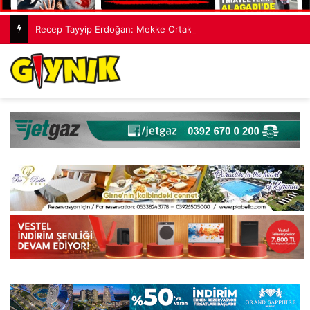
Recep Tayyip Erdoğan: Mekke Ortak Savunma Anlaşması hiçbir ülkeyi hedef almıyor