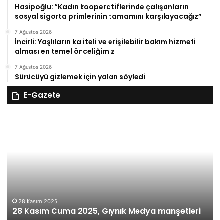
Hasipoğlu: “Kadın kooperatiflerinde çalışanların
sosyal sigorta primlerinin tamamını karşılayacağız”
7 Ağustos 2026
İncirli: Yaşlıların kaliteli ve erişilebilir bakım hizmeti
alması en temel önceliğimiz
7 Ağustos 2026
Sürücüyü gizlemek için yalan söyledi
E-Gazete
28
27
Kasım
Ka
Cuma
Pe
2025,
20
Gıynık
Gı
Medya
M
manşetleri
ma
28 Kasım 2025
28 Kasım Cuma 2025, Gıynık Medya manşetleri