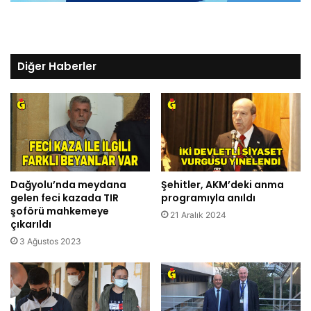
Diğer Haberler
Dağyolu’nda meydana
Şehitler, AKM’deki anma
gelen feci kazada TIR
programıyla anıldı
şoförü mahkemeye
21 Aralık 2024
çıkarıldı
3 Ağustos 2023