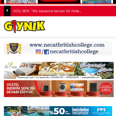
GÜÇ-SEN: “Silo kazasına benzer bir felaketle karşı karşıya kalınmaması adına harekete geçtik”