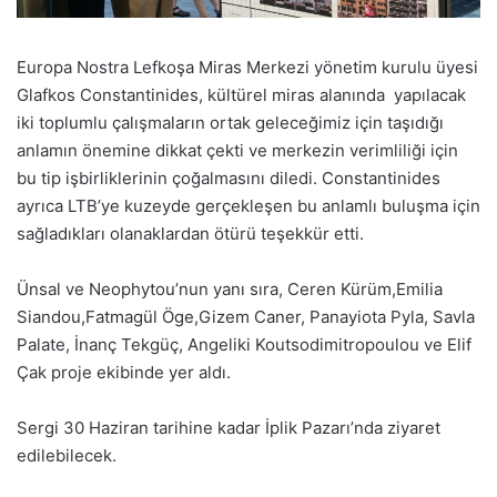
Europa Nostra Lefkoşa Miras Merkezi yönetim kurulu üyesi
Glafkos Constantinides, kültürel miras alanında
yapılacak
iki toplumlu çalışmaların ortak geleceğimiz için taşıdığı
anlamın önemine dikkat çekti ve merkezin verimliliği için
bu tip işbirliklerinin çoğalmasını diledi. Constantinides
ayrıca LTB’ye kuzeyde gerçekleşen bu anlamlı buluşma için
sağladıkları olanaklardan ötürü teşekkür etti.
Ünsal ve Neophytou’nun yanı sıra, Ceren Kürüm,Emilia
Siandou,Fatmagül Öge,Gizem Caner, Panayiota Pyla, Savla
Palate, İnanç Tekgüç, Angeliki Koutsodimitropoulou ve Elif
Çak proje ekibinde yer aldı.
Sergi 30 Haziran tarihine kadar İplik Pazarı’nda ziyaret
edilebilecek.