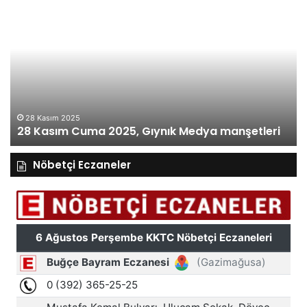
27
26
Kasım
Ka
Perşembe
Ça
2025,
Gı
Gıynık
M
Medya
ma
manşetleri
27 Kasım 2025
27 Kasım Perşembe 2025, Gıynık Medya
manşetleri
Nöbetçi Eczaneler