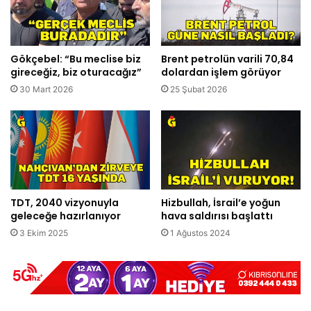
Gökçebel: “Bu meclise biz
Brent petrolün varili 70,84
gireceğiz, biz oturacağız”
dolardan işlem görüyor
30 Mart 2026
25 Şubat 2026
TDT, 2040 vizyonuyla
Hizbullah, İsrail’e yoğun
geleceğe hazırlanıyor
hava saldırısı başlattı
3 Ekim 2025
1 Ağustos 2024