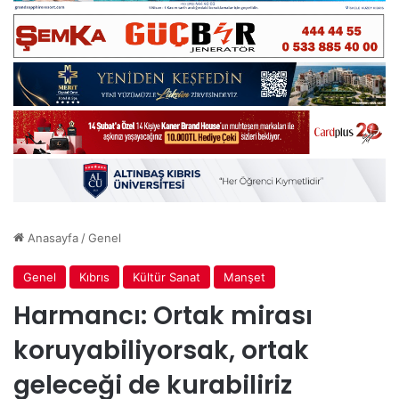
Anasayfa
/
Genel
Genel
Kıbrıs
Kültür Sanat
Manşet
Harmancı: Ortak mirası
koruyabiliyorsak, ortak
geleceği de kurabiliriz