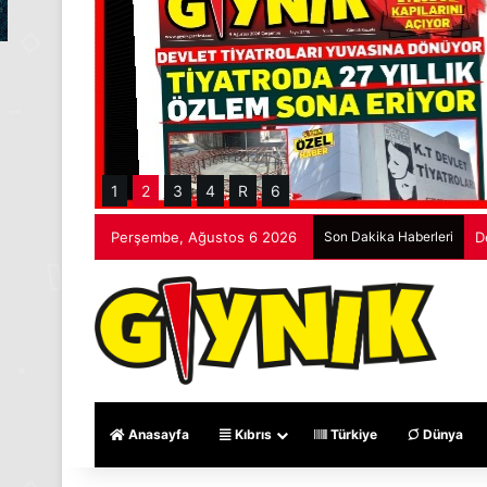
1
2
3
4
R
6
Perşembe, Ağustos 6 2026
Son Dakika Haberleri
P
Anasayfa
Kıbrıs
Türkiye
Dünya