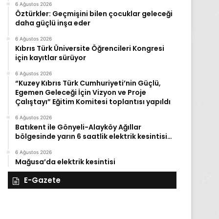
6 Ağustos 2026
Öztürkler: Geçmişini bilen çocuklar geleceği
daha güçlü inşa eder
6 Ağustos 2026
Kıbrıs Türk Üniversite Öğrencileri Kongresi
için kayıtlar sürüyor
6 Ağustos 2026
“Kuzey Kıbrıs Türk Cumhuriyeti’nin Güçlü,
Egemen Geleceği İçin Vizyon ve Proje
Çalıştayı” Eğitim Komitesi toplantısı yapıldı
6 Ağustos 2026
Batıkent ile Gönyeli-Alayköy Ağıllar
bölgesinde yarın 6 saatlik elektrik kesintisi…
6 Ağustos 2026
Mağusa’da elektrik kesintisi
E-Gazete
28
27
Kasım
Kasım