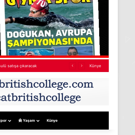
Künye
por
Yaşam
Künye