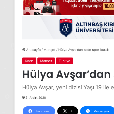
Anasayfa
/
Manşet
/
Hülya Avşar’dan sete spor kuralı
Kıbrıs
Manşet
Türkiye
Hülya Avşar’dan 
Hülya Avşar, yeni dizisi Yaşı 19 ile 
21 Aralık 2020
Facebook
X
Messenger