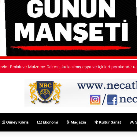
olis: Saldırı öldürme kastıyla gerçekleştirildi
Güney Kıbrıs
Ekonomi
Magazin
Kültür Sanat
S