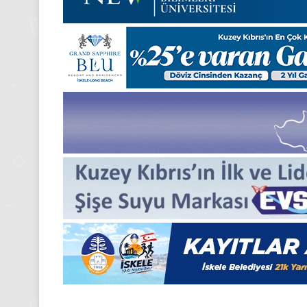
Pazartesi
2025,
Gıynık
Medya
manşetleri
24 Kasım 2025
24 Kasım Pazartesi 202
Medya manşetleri