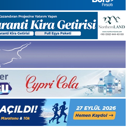
Pazartesi
2025,
Gıynık
Medya
manşetleri
1 Aralık 2025
5, Gıynık
1 Aralık Pazartesi 2025, Gıynık
Medya manşetleri