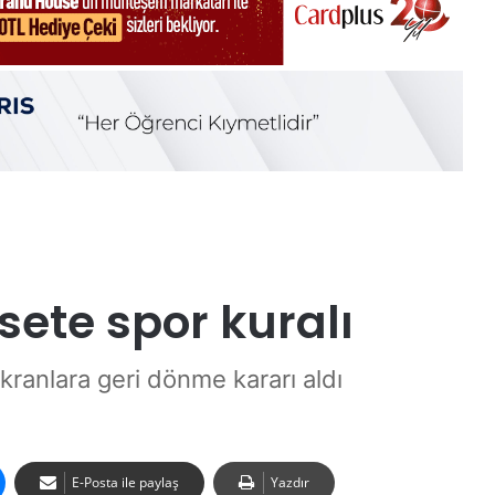
sete spor kuralı
ekranlara geri dönme kararı aldı
E-Posta ile paylaş
Yazdır