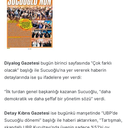
Diyalog Gazetesi
bugün birinci sayfasında “Çok farklı
olacak” başlığı ile Sucuoğlu’na yer vererek haberin
detaylarında ise şu ifadelere yer verdi:
“İlk turdan genel başkanlığı kazanan Sucuoğlu, “daha
demokratik ve daha şeffaf bir yönetim sözü” verdi.
Detay Kıbrıs Gazetesi
ise bugünkü manşetinde “UBP’de
Sucuoğlu dönemi” başlığı ile haberi aktarırken, “Tartışmalı,
skandallı UBP Kurultayı’nda üyenin sadece %52’si oy