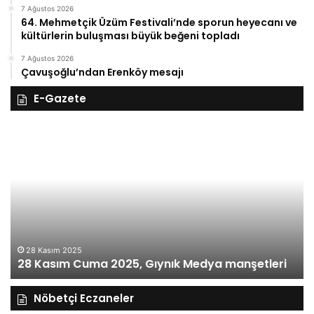
7 Ağustos 2026
64. Mehmetçik Üzüm Festivali’nde sporun heyecanı ve
kültürlerin buluşması büyük beğeni topladı
7 Ağustos 2026
Çavuşoğlu’ndan Erenköy mesajı
E-Gazete
27
Kasım
Perşembe
2025,
Gıynık
Medya
manşetleri
27 Kasım 2025
27 Kasım Perşembe 2025, Gıynık Medya
leri
manşetleri
Nöbetçi Eczaneler