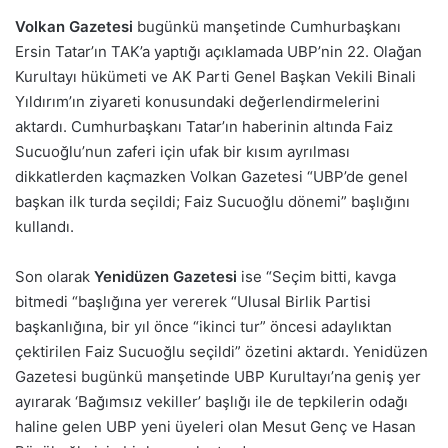
Volkan Gazetesi
bugünkü manşetinde Cumhurbaşkanı
Ersin Tatar’ın TAK’a yaptığı açıklamada UBP’nin 22. Olağan
Kurultayı hükümeti ve AK Parti Genel Başkan Vekili Binali
Yıldırım’ın ziyareti konusundaki değerlendirmelerini
aktardı. Cumhurbaşkanı Tatar’ın haberinin altında Faiz
Sucuoğlu’nun zaferi için ufak bir kısım ayrılması
dikkatlerden kaçmazken Volkan Gazetesi “UBP’de genel
başkan ilk turda seçildi; Faiz Sucuoğlu dönemi” başlığını
kullandı.
Son olarak
Yenidüzen Gazetesi
ise “Seçim bitti, kavga
bitmedi “başlığına yer vererek “Ulusal Birlik Partisi
başkanlığına, bir yıl önce “ikinci tur” öncesi adaylıktan
çektirilen Faiz Sucuoğlu seçildi” özetini aktardı. Yenidüzen
Gazetesi bugünkü manşetinde UBP Kurultayı’na geniş yer
ayırarak ‘Bağımsız vekiller’ başlığı ile de tepkilerin odağı
haline gelen UBP yeni üyeleri olan Mesut Genç ve Hasan