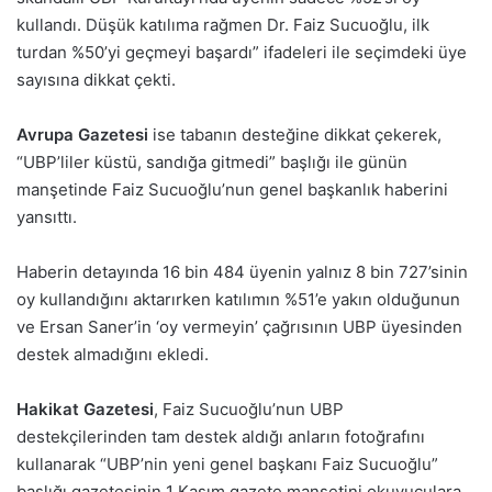
kullandı. Düşük katılıma rağmen Dr. Faiz Sucuoğlu, ilk
turdan %50’yi geçmeyi başardı” ifadeleri ile seçimdeki üye
sayısına dikkat çekti.
Avrupa Gazetesi
ise tabanın desteğine dikkat çekerek,
“UBP’liler küstü, sandığa gitmedi” başlığı ile günün
manşetinde Faiz Sucuoğlu’nun genel başkanlık haberini
yansıttı.
Haberin detayında 16 bin 484 üyenin yalnız 8 bin 727’sinin
oy kullandığını aktarırken katılımın %51’e yakın olduğunun
ve Ersan Saner’in ‘oy vermeyin’ çağrısının UBP üyesinden
destek almadığını ekledi.
Hakikat Gazetesi
, Faiz Sucuoğlu’nun UBP
destekçilerinden tam destek aldığı anların fotoğrafını
kullanarak “UBP’nin yeni genel başkanı Faiz Sucuoğlu”
başlığı gazetesinin 1 Kasım gazete manşetini okuyuculara