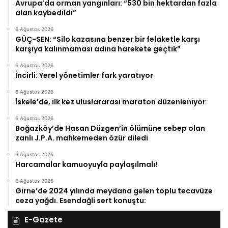
Avrupa’da orman yangınları: “530 bin hektardan fazla
alan kaybedildi”
6 Ağustos 2026
GÜÇ-SEN: “Silo kazasına benzer bir felaketle karşı
karşıya kalınmaması adına harekete geçtik”
6 Ağustos 2026
İncirli: Yerel yönetimler fark yaratıyor
6 Ağustos 2026
İskele’de, ilk kez uluslararası maraton düzenleniyor
6 Ağustos 2026
Boğazköy’de Hasan Düzgen’in ölümüne sebep olan
zanlı J.P.A. mahkemeden özür diledi
6 Ağustos 2026
Harcamalar kamuoyuyla paylaşılmalı!
6 Ağustos 2026
Girne’de 2024 yılında meydana gelen toplu tecavüze
ceza yağdı. Esendağli sert konuştu:
E-Gazete