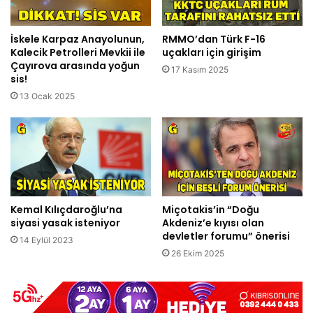
İskele Karpaz Anayolunun,
RMMO’dan Türk F-16
Kalecik Petrolleri Mevkii ile
uçakları için girişim
Çayırova arasında yoğun
17 Kasım 2025
sis!
13 Ocak 2025
Kemal Kılıçdaroğlu’na
Miçotakis’in “Doğu
siyasi yasak isteniyor
Akdeniz’e kıyısı olan
devletler forumu” önerisi
14 Eylül 2023
26 Ekim 2025