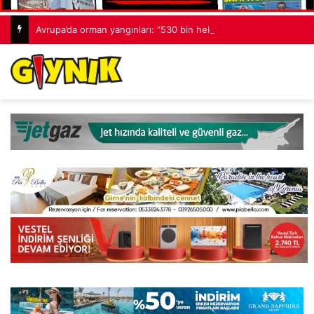
Avrupa’da orman yangınları: “530 bin hektardan fazla alan kaybedildi”