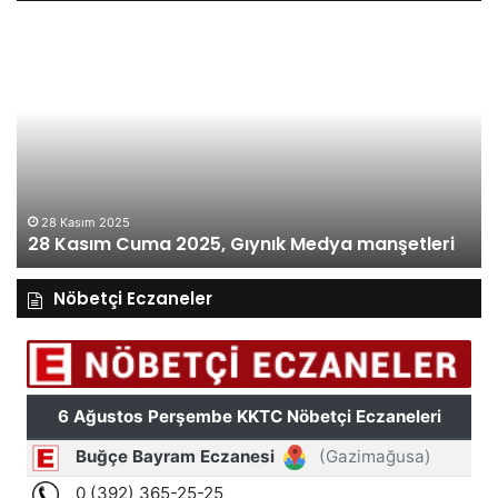
27
Kasım
Perşembe
2025,
Gıynık
Medya
manşetleri
27 Kasım 2025
27 Kasım Perşembe 202
, Gıynık Medya manşetleri
manşetleri
Nöbetçi Eczaneler