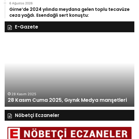
6 Ağustos 2026
Girne’de 2024 yılında meydana gelen toplu tecavüze
ceza yağdı. Esendağli sert konuştu:
E-Gazete
27
Kasım
Perşembe
2025,
Gıynık
Medya
eri
manşetleri
27 Kasım 
27 Kası
asım 2025
asım Cuma 2025, Gıynık Medya manşetleri
manşetl
Nöbetçi Eczaneler