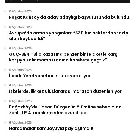
6 Ağustos 2026
Reşat Kansoy da aday adaylığı başvurusunda bulundu
6 Ağustos 2026
Avrupa’da orman yangınları: “530 bin hektardan fazla
alan kaybedildi”
6 Ağustos 2026
GÜÇ-SEN: “Silo kazasına benzer bir felaketle karşı
karşıya kalınmaması adına harekete geçtik”
6 Ağustos 2026
İncirli: Yerel yönetimler fark yaratıyor
6 Ağustos 2026
İskele’de, ilk kez uluslararası maraton düzenleniyor
6 Ağustos 2026
Boğazköy’de Hasan Düzgen’in ölümüne sebep olan
zanlı J.P.A. mahkemeden özür diledi
6 Ağustos 2026
Harcamalar kamuoyuyla paylaşılmalı!