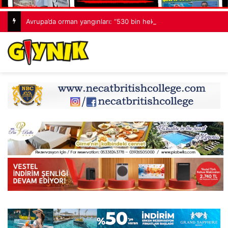
Avrupa’da orman yangınları: “530 bin hektardan fazla alan kaybedildi”