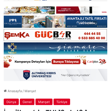
Anasayfa
/
Manşet
Dünya
Genel
Manşet
Türkiye