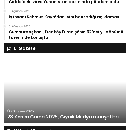
Cidde’deki zirve Yunanistan basınında gündem oldu
8 Ağustos 2026
İş insanı Şehmuz Kaya’dan isim benzerliği açıklaması
8 Ağustos 2026
Cumhurbaşkanı, Erenköy Direnişi’nin 62’nci yıl dönümü
töreninde konuştu
E-Gazete
28
27
Kasım
Ka
Cuma
Pe
2025,
20
Gıynık
Gı
Medya
M
manşetleri
ma
28 Kasım 2025
28 Kasım Cuma 2025, Gıynık Medya manşetleri