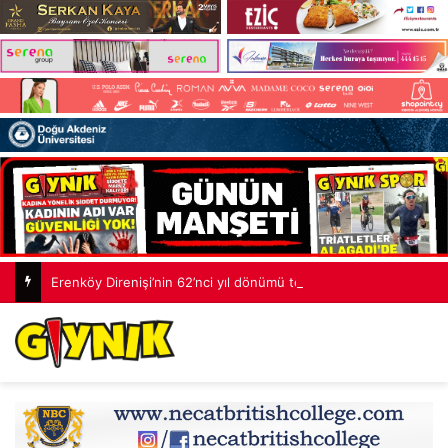
Erenköy Direnişi’nin 62’nci yıl dönümü töreni: Çocuklarımıza daha adil bir ülke bırakacağız