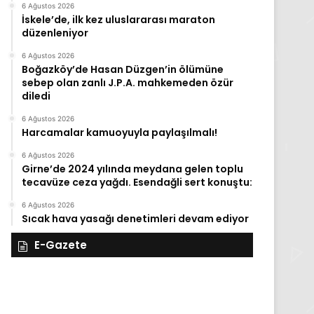
6 Ağustos 2026
İskele’de, ilk kez uluslararası maraton
düzenleniyor
6 Ağustos 2026
Boğazköy’de Hasan Düzgen’in ölümüne
sebep olan zanlı J.P.A. mahkemeden özür
diledi
6 Ağustos 2026
Harcamalar kamuoyuyla paylaşılmalı!
6 Ağustos 2026
Girne’de 2024 yılında meydana gelen toplu
tecavüze ceza yağdı. Esendağli sert konuştu:
6 Ağustos 2026
Sıcak hava yasağı denetimleri devam ediyor
E-Gazete
27
Kasım
Perşembe