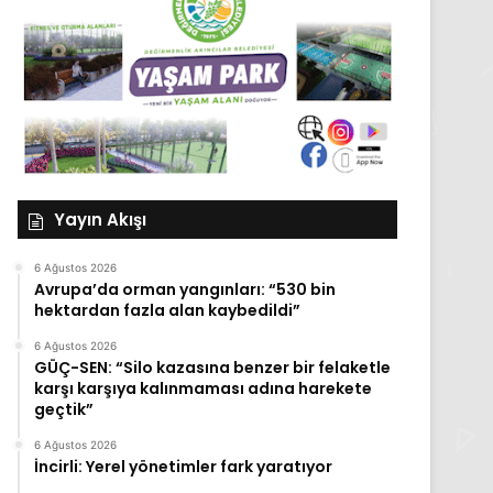
Yayın Akışı
6 Ağustos 2026
Avrupa’da orman yangınları: “530 bin
hektardan fazla alan kaybedildi”
6 Ağustos 2026
GÜÇ-SEN: “Silo kazasına benzer bir felaketle
karşı karşıya kalınmaması adına harekete
geçtik”
6 Ağustos 2026
İncirli: Yerel yönetimler fark yaratıyor