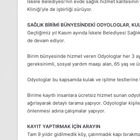
İskele Belediyesi’nin evde sağlık hizmet kalitesinin
2025,
Kliniği’yle de işbirliği sürüyor.
Gıynık
Medya
manşetleri
SAĞLIK BİRİMİ BÜNYESİNDEKİ ODYOLOGLAR, KUL
24 Kasım 2025
Geçtiğimiz yıl Kasım ayında İskele Belediyesi Sağlık
24 Kasım Pazartesi 2025, Gıynık
de devam ediyor.
Medya manşetleri
Birim bünyesinde hizmet veren Odyologlar her 3 ay
gereksinimli, sosyal yardım maaşı alan, 65 yaş ve üst
Odyologlar bu kapsamda kulak ve işitme testlerine 
Birime kayıtlı insanlara ücretsiz hizmet sunan odyo
ağırlayarak detaylı tarama yapıyor. Odyologlar kişil
önlenmesi adına çalışmalar yapıyor.
KAYIT YAPTIRMAK İÇİN ARAYIN
Tam 9 yıldır gidilmedik köy, çalınmadık kapı bırak