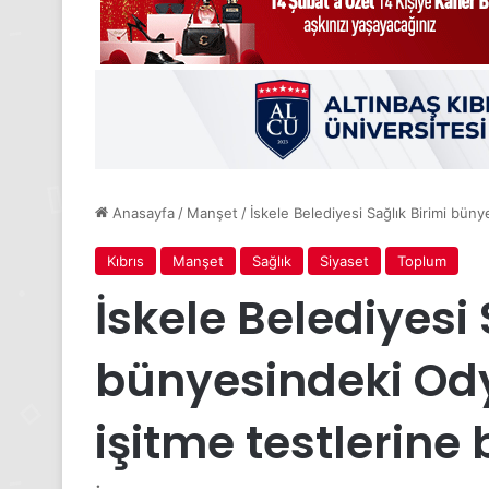
Anasayfa
/
Manşet
/
İskele Belediyesi Sağlık Birimi büny
Kıbrıs
Manşet
Sağlık
Siyaset
Toplum
İskele Belediyesi 
bünyesindeki Ody
işitme testlerine