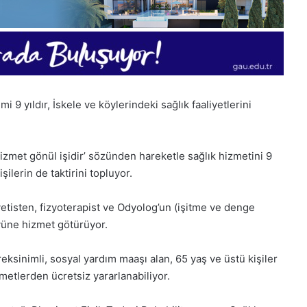
 9 yıldır, İskele ve köylerindeki sağlık faaliyetlerini
zmet gönül işidir’ sözünden hareketle sağlık hizmetini 9
şilerin de taktirini topluyor.
etisten, fizyoterapist ve Odyolog’un (işitme ve denge
öyüne hizmet götürüyor.
ksinimli, sosyal yardım maaşı alan, 65 yaş ve üstü kişiler
1
28
metlerden ücretsiz yararlanabiliyor.
Aralık
Kasım
Pazartesi
Cuma