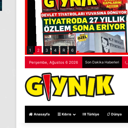
1
2
3
4
R
6
Perşembe, Ağustos 6 2026
Son Dakika Haberleri
G
Anasayfa
Kıbrıs
Türkiye
Dünya