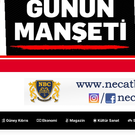
ÜÇ-SEN: “Silo kazasına benzer bir felaketle karşı karşıya kalınmaması ad
Güney Kıbrıs
Ekonomi
Magazin
Kültür Sanat
S