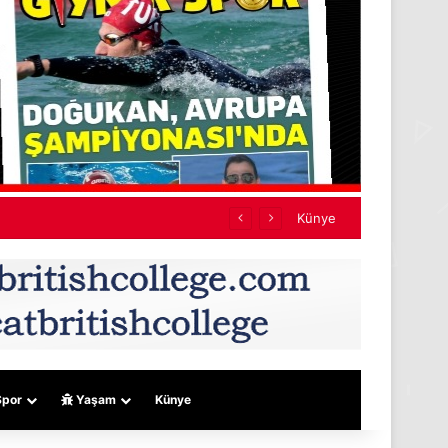
ına harekete geçtik”
Künye
por
Yaşam
Künye