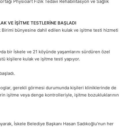
 ortağı Physioart Fizik Tedavi Rehabilitasyon ve Sağlık
2025,
2025,
Gıynık
Gıynık
Medya
Medya
manşetleri
manşetleri
AK VE İŞİTME TESTLERİNE BAŞLADI
1 Aralık 2025
28 Kasım 2
 Birimi bünyesine dahil edilen kulak ve işitme testi hizmeti
1 Aralık Pazartesi 2025, Gıynık
28 Kası
Medya manşetleri
Medya m
da bir İskele ve 21 köyünde yaşamlarını sürdüren özel
ü kişilere kulak ve işitme testi yapıyor.
başladı.
loglar, gerekli görmesi durumunda kişileri kliniklerinde de
erin işitme veya denge kontrolleriyle, işitme bozukluklarının
mayarak, İskele Belediye Başkanı Hasan Sadıkoğlu’nun her