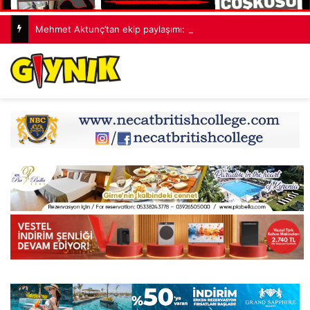
Mehmet Aktunç’tan ekip paylaşımı: Ortak akıl, cesur fikirler, umut dolu projeler