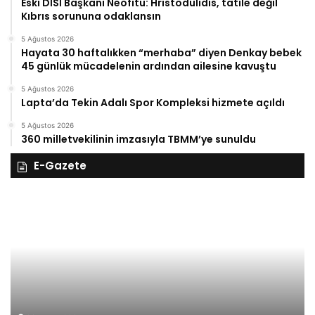
Eski DİSİ Başkanı Neofitu: Hristodulidis, tatile değil
Kıbrıs sorununa odaklansın
5 Ağustos 2026
Hayata 30 haftalıkken “merhaba” diyen Denkay bebek
45 günlük mücadelenin ardından ailesine kavuştu
5 Ağustos 2026
Lapta’da Tekin Adalı Spor Kompleksi hizmete açıldı
5 Ağustos 2026
360 milletvekilinin imzasıyla TBMM’ye sunuldu
E-Gazete
27
Kasım
Perşembe
2025,
Gıynık
Medya
manşetleri
27 Kasım 2025