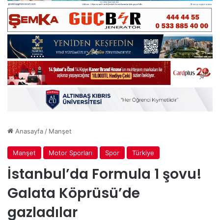
Anasayfa
/
Manşet
Manşet
Motor Sporları
Spor
Türkiye
İstanbul’da Formula 1 şovu!
Galata Köprüsü’de
gazladılar