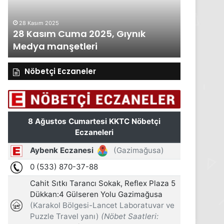
Medya
Medya
manşetleri
manşetleri
28 Kasım 2025
27 Kasım 2
28 Kasım Cuma 2025, Gıynık
27 Kası
Medya manşetleri
Medya m
Nöbetçi Eczaneler