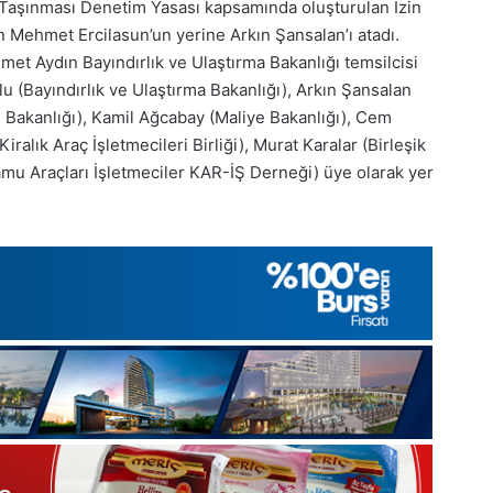
 Taşınması Denetim Yasası kapsamında oluşturulan İzin
an Mehmet Ercilasun’un yerine Arkın Şansalan’ı atadı.
t Aydın Bayındırlık ve Ulaştırma Bakanlığı temsilcisi
 (Bayındırlık ve Ulaştırma Bakanlığı), Arkın Şansalan
ji Bakanlığı), Kamil Ağcabay (Maliye Bakanlığı), Cem
alık Araç İşletmecileri Birliği), Murat Karalar (Birleşik
Kamu Araçları İşletmeciler KAR-İŞ Derneği) üye olarak yer
1
Aralık
Pazartesi
2025,
Gıynık