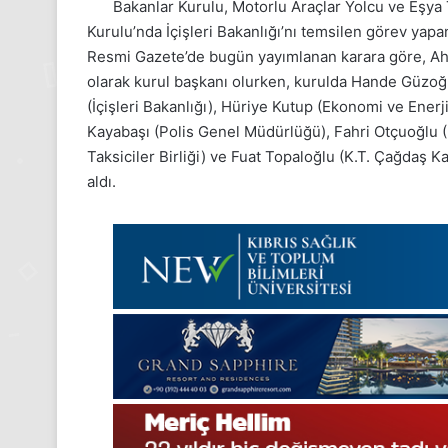
Bakanlar Kurulu, Motorlu Araçlar Yolcu ve Eşya
Kurulu’nda İçişleri Bakanlığı’nı temsilen görev yap
Resmi Gazete’de bugün yayımlanan karara göre, Ahme
olarak kurul başkanı olurken, kurulda Hande Güzoğlu
(İçişleri Bakanlığı), Hüriye Kutup (Ekonomi ve Ener
Kayabaşı (Polis Genel Müdürlüğü), Fahri Otçuoğlu (Kir
Taksiciler Birliği) ve Fuat Topaloğlu (K.T. Çağdaş 
aldı.
24
Kasım
Pazartesi
2025,
Gıynık