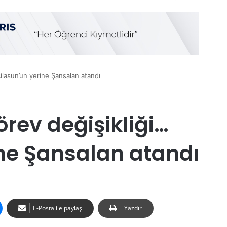
cilasun’un yerine Şansalan atandı
örev değişikliği…
ine Şansalan atandı
E-Posta ile paylaş
Yazdır