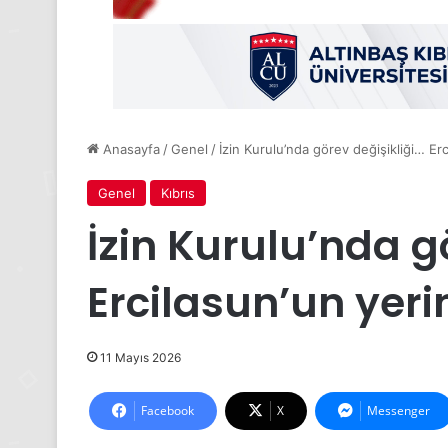
Anasayfa
/
Genel
/
İzin Kurulu’nda görev değişikliği… Er
Genel
Kıbrıs
İzin Kurulu’nda g
Ercilasun’un yer
11 Mayıs 2026
Facebook
X
Messenger