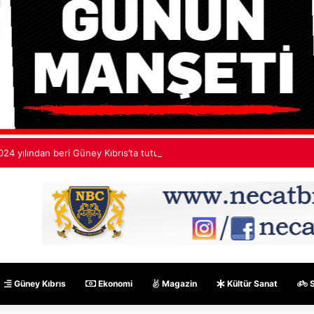
024 yılından beri Güney Kıbrıs’ta tutuklu
Güney Kıbrıs
Ekonomi
Magazin
Kültür Sanat
S