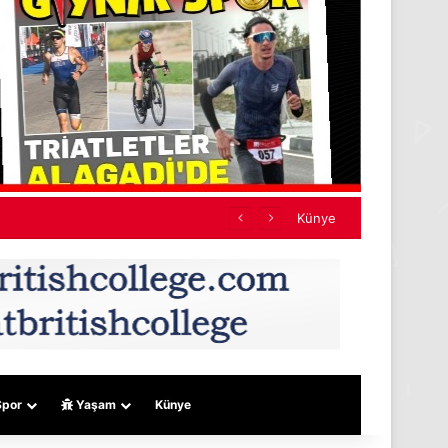
Künye
por
Yaşam
Künye