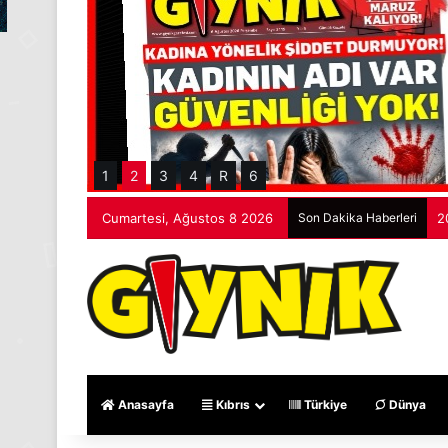
1
2
3
4
R
6
Cumartesi, Ağustos 8 2026
Son Dakika Haberleri
2
Anasayfa
Kıbrıs
Türkiye
Dünya