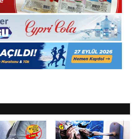
Medya
manşetleri
1 Aralık 2025
5, Gıynık
1 Aralık Pazartesi 2025, Gıynık
Medya manşetleri