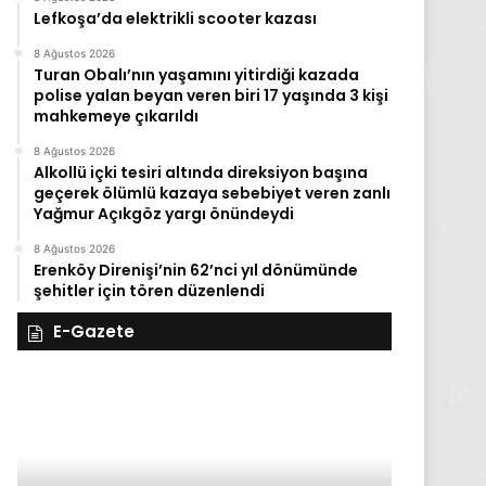
Lefkoşa’da elektrikli scooter kazası
8 Ağustos 2026
Turan Obalı’nın yaşamını yitirdiği kazada
polise yalan beyan veren biri 17 yaşında 3 kişi
mahkemeye çıkarıldı
8 Ağustos 2026
Alkollü içki tesiri altında direksiyon başına
geçerek ölümlü kazaya sebebiyet veren zanlı
Yağmur Açıkgöz yargı önündeydi
8 Ağustos 2026
Erenköy Direnişi’nin 62’nci yıl dönümünde
şehitler için tören düzenlendi
E-Gazete
28
27
Kasım
Kasım
Cuma
Perşembe
2025,
2025,
Gıynık
Gıynık