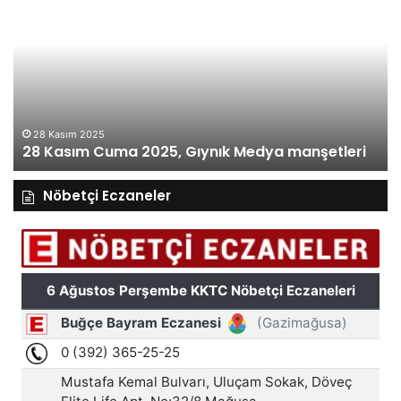
Kasım
Ka
Cuma
Pe
2025,
20
Gıynık
Gı
Medya
M
manşetleri
ma
28 Kasım 2025
28 Kasım Cuma 2025, Gıynık Medya manşetleri
Nöbetçi Eczaneler