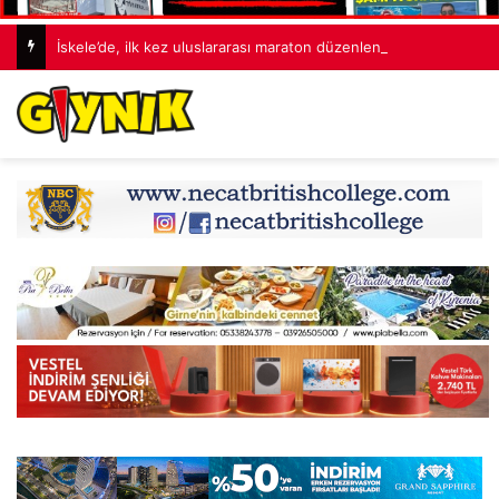
İskele’de, ilk kez uluslararası maraton düzenleniyor