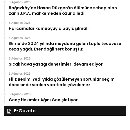
6 Ağustos 2026
Boğazköy’de Hasan Düzgen’in ölümüne sebep olan
zanlı J.P.A. mahkemeden özür diledi
6 Ağustos 2026
Harcamalar kamuoyuyla paylaşılmalı!
6 Ağustos 2026
Girne’de 2024 yılında meydana gelen toplu tecavüze
ceza yağdı. Esendağli sert konuştu:
6 Ağustos 2026
Sıcak hava yasağı denetimleri devam ediyor
6 Ağustos 2026
Filiz Besim: Yedi yılda çözülemeyen sorunlar seçim
öncesinde verilen vaatlerle çözülemez
6 Ağustos 2026
Genç Hekimler Ağını Genişletiyor
E-Gazete
28
27