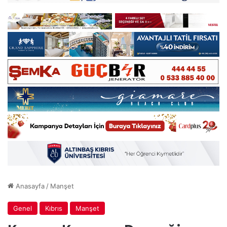
Anasayfa
/
Manşet
Genel
Kıbrıs
Manşet