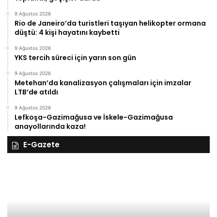
9 Ağustos 2026
Rio de Janeiro’da turistleri taşıyan helikopter ormana
düştü: 4 kişi hayatını kaybetti
9 Ağustos 2026
YKS tercih süreci için yarın son gün
9 Ağustos 2026
Metehan’da kanalizasyon çalışmaları için imzalar
LTB’de atıldı
9 Ağustos 2026
Lefkoşa-Gazimağusa ve İskele-Gazimağusa
anayollarında kaza!
E-Gazete
28
27
Kasım
Ka
Cuma
Pe
2025,
20
Gıynık
Gı