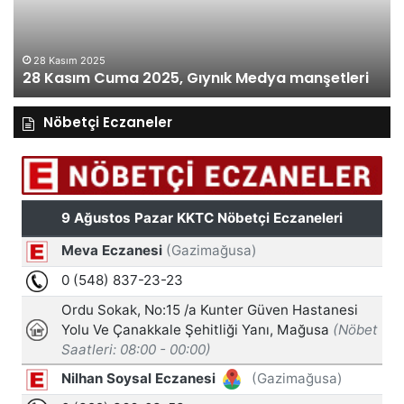
Medya
M
manşetleri
ma
28 Kasım 2025
28 Kasım Cuma 2025, Gıynık Medya manşetleri
Nöbetçi Eczaneler