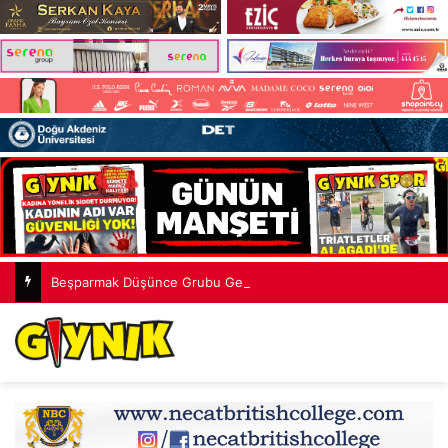
Beşparmak Düşünce Grubu Genel Koordinatörü M. Ergün Olgun