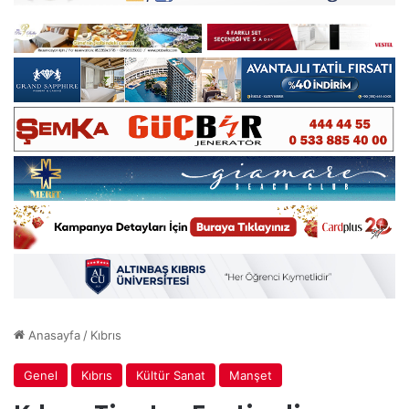
Anasayfa
/
Kıbrıs
Genel
Kıbrıs
Kültür Sanat
Manşet