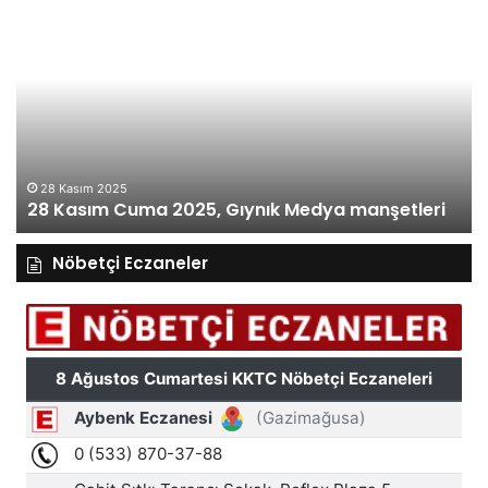
28
27
Kasım
Ka
Cuma
Pe
2025,
20
Gıynık
Gı
Medya
M
manşetleri
ma
28 Kasım 2025
28 Kasım Cuma 2025, Gıynık Medya manşetleri
Nöbetçi Eczaneler