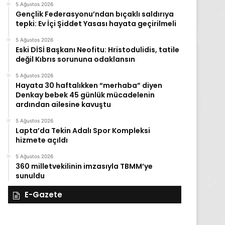
5 Ağustos 2026
Gençlik Federasyonu’ndan bıçaklı saldırıya
tepki: Ev İçi Şiddet Yasası hayata geçirilmeli
5 Ağustos 2026
Eski DİSİ Başkanı Neofitu: Hristodulidis, tatile
değil Kıbrıs sorununa odaklansın
5 Ağustos 2026
Hayata 30 haftalıkken “merhaba” diyen
Denkay bebek 45 günlük mücadelenin
ardından ailesine kavuştu
5 Ağustos 2026
Lapta’da Tekin Adalı Spor Kompleksi
hizmete açıldı
5 Ağustos 2026
360 milletvekilinin imzasıyla TBMM’ye
sunuldu
E-Gazete
28
27