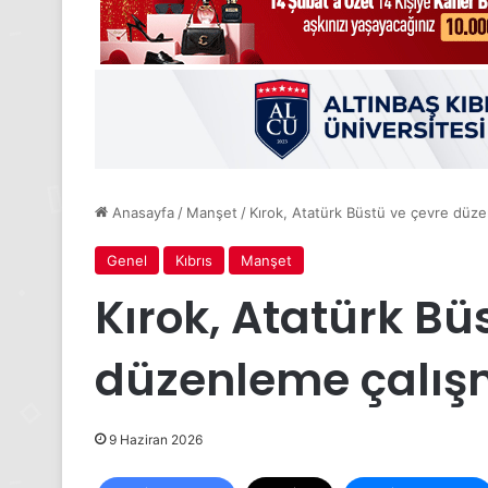
Anasayfa
/
Manşet
/
Kırok, Atatürk Büstü ve çevre düzen
Genel
Kıbrıs
Manşet
Kırok, Atatürk Bü
düzenleme çalışm
9 Haziran 2026