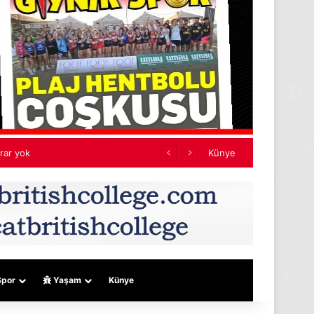
jeler
Künye
por
Yaşam
Künye