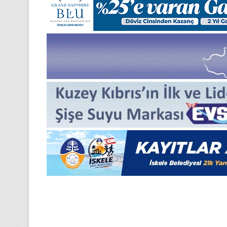
Kasım
Pazartesi
2025,
Gıynık
Medya
manşetleri
24 Kasım 2025
24 Kasım Pazartesi 202
Medya manşetleri