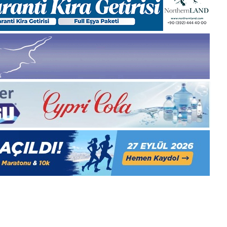
Aralık
Pazartesi
2025,
Gıynık
Medya
manşetleri
1 Aralık 2025
5, Gıynık
1 Aralık Pazartesi 2025, Gıynık
Medya manşetleri