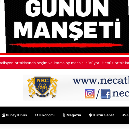
ehmet Aktunç’tan ekip paylaşımı: Ortak akıl, cesur fikirler, umut dolu pro
Güney Kıbrıs
Ekonomi
Magazin
Kültür Sanat
S