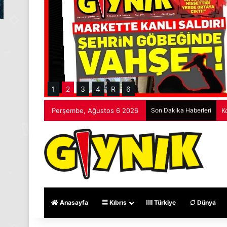
1
2
3
4
R
6
Perşembe, Ağustos 6 2026
Son Dakika Haberleri
M
Anasayfa
Kıbrıs
Türkiye
Dünya