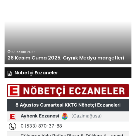
28
27
Kasım
Ka
Cuma
Pe
2025,
20
Gıynık
Gı
Medya
M
manşetleri
ma
28 Kasım 2025
28 Kasım Cuma 2025, Gıynık Medya manşetleri
Nöbetçi Eczaneler