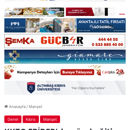
Anasayfa
/
Manşet
Genel
Kıbrıs
Manşet