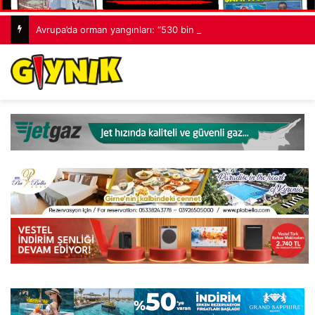
Avrupa’da orman yangınları: “530 bin hektardan fazla alan kaybedildi”