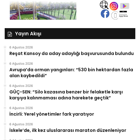
Yayın Akışı
6 Ağustos 2026
Reşat Kansoy da aday adaylığı başvurusunda bulundu
6 Ağustos 2026
Avrupa’da orman yangınları: “530 bin hektardan fazla
alan kaybedildi”
6 Ağustos 2026
GÜÇ-SEN: “Silo kazasına benzer bir felaketle karşı
karşıya kalınmaması adına harekete geçtik”
6 Ağustos 2026
İncirli: Yerel yönetimler fark yaratıyor
6 Ağustos 2026
İskele’de, ilk kez uluslararası maraton düzenleniyor