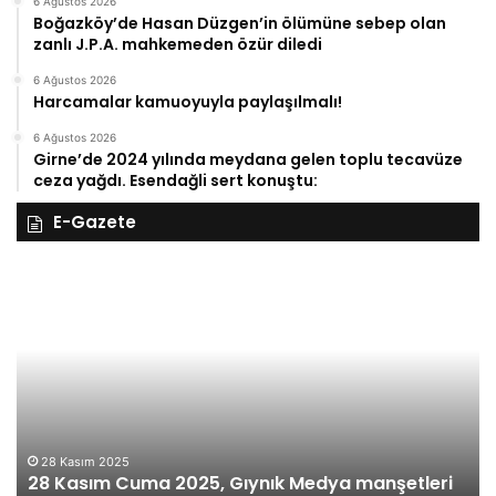
6 Ağustos 2026
Boğazköy’de Hasan Düzgen’in ölümüne sebep olan
zanlı J.P.A. mahkemeden özür diledi
6 Ağustos 2026
Harcamalar kamuoyuyla paylaşılmalı!
6 Ağustos 2026
Girne’de 2024 yılında meydana gelen toplu tecavüze
ceza yağdı. Esendağli sert konuştu:
E-Gazete
28
27
Kasım
Ka
Cuma
Pe
2025,
20
Gıynık
Gı
Medya
M
manşetleri
ma
28 Kasım 2025
28 Kasım Cuma 2025, Gıynık Medya manşetleri