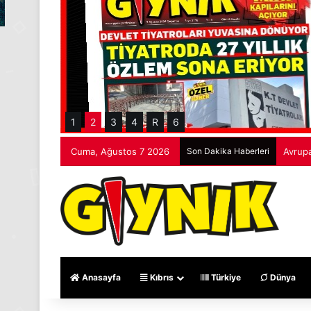
1
2
3
4
R
6
Cuma, Ağustos 7 2026
Son Dakika Haberleri
Avrupa
Anasayfa
Kıbrıs
Türkiye
Dünya