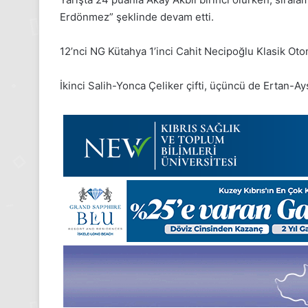
Pazartesi
Pazartesi
Erdönmez” şeklinde devam etti.
2025,
2025,
Gıynık
Gıynık
Medya
Medya
12’nci NG Kütahya 1’inci Cahit Necipoğlu Klasik Otom
manşetleri
manşetler
24 Kasım 2025
1 Aral
İkinci Salih-Yonca Çeliker çifti, üçüncü de Ertan-Ayş
24 Kasım Pazartesi 2025, Gıynık
1 Ara
Medya manşetleri
Medy