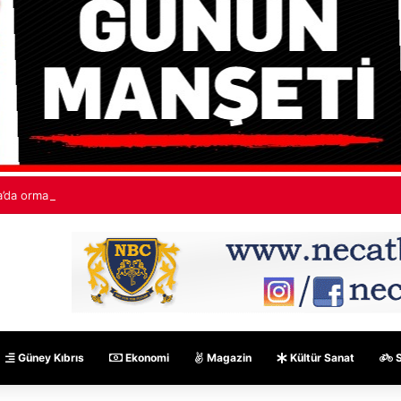
’da orman yangınları: “530 bin hektardan fazla alan kaybedildi”
Güney Kıbrıs
Ekonomi
Magazin
Kültür Sanat
S