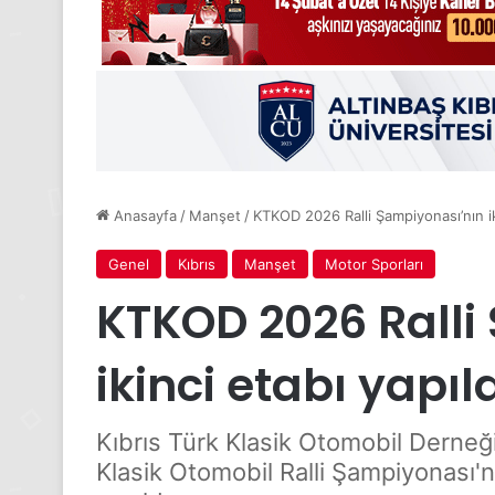
Anasayfa
/
Manşet
/
KTKOD 2026 Ralli Şampiyonası’nın iki
Genel
Kıbrıs
Manşet
Motor Sporları
KTKOD 2026 Ralli
ikinci etabı yapıl
Kıbrıs Türk Klasik Otomobil Derne
Klasik Otomobil Ralli Şampiyonası'n