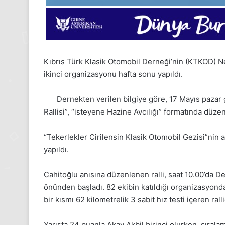
Kıbrıs Türk Klasik Otomobil Derneği’nin (KTKOD) N
ikinci organizasyonu hafta sonu yapıldı.
Dernekten verilen bilgiye göre, 17 Mayıs pazar
Rallisi”, “isteyene Hazine Avcılığı” formatında düze
“Tekerlekler Cirilensin Klasik Otomobil Gezisi”nin a
yapıldı.
Cahitoğlu anısına düzenlenen ralli, saat 10.00’da D
önünden başladı. 82 ekibin katıldığı organizasyonda 
bir kısmı 62 kilometrelik 3 sabit hız testi içeren ral
24
1
Kasım
Aralık
Yarışta 24 puanla Akay Akbil birinci olurken, sıral