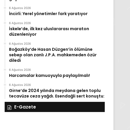
6 Ağustos 2026
İncirli: Yerel yönetimler fark yaratıyor
6 Ağustos 2026
İskele’de, ilk kez uluslararası maraton
düzenleniyor
6 Ağustos 2026
Boğazköy’de Hasan Düzgen’in ölümüne
sebep olan zanlı J.P.A. mahkemeden özür
diledi
6 Ağustos 2026
Harcamalar kamuoyuyla paylaşılmalı!
6 Ağustos 2026
Girne’de 2024 yılında meydana gelen toplu
tecavüze ceza yağdı. Esendağli sert konuştu:
E-Gazete
27
Kasım