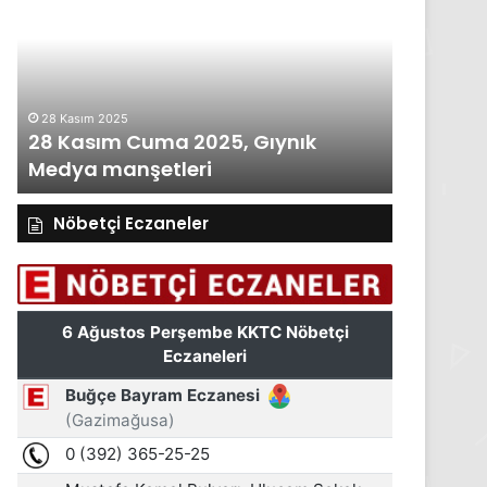
Perşembe
2025,
Gıynık
Medya
manşetleri
27 Kasım 2025
2025, Gıynık
27 Kasım Perşembe 2025, G
ri
Medya manşetleri
Nöbetçi Eczaneler