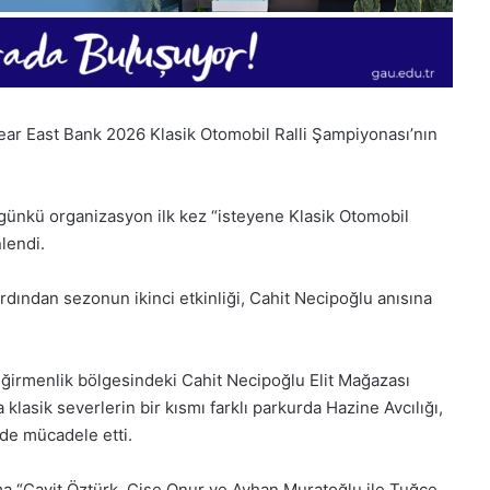
ear East Bank 2026 Klasik Otomobil Ralli Şampiyonası’nın
 günkü organizasyon ilk kez “isteyene Klasik Otomobil
nlendi.
rdından sezonun ikinci etkinliği, Cahit Necipoğlu anısına
eğirmenlik bölgesindeki Cahit Necipoğlu Elit Mağazası
klasik severlerin bir kısmı farklı parkurda Hazine Avcılığı,
lide mücadele etti.
28
Kasım
ama “Cavit Öztürk, Çise Onur ve Ayhan Muratoğlu ile Tuğçe