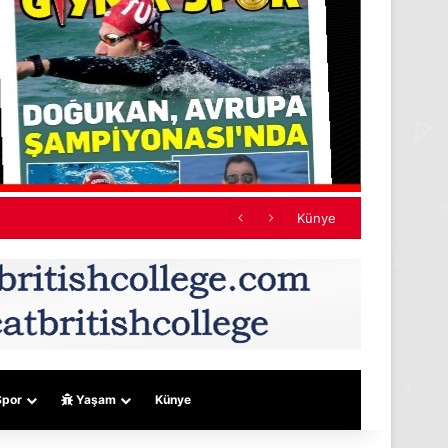
Künye
por
Yaşam
Künye