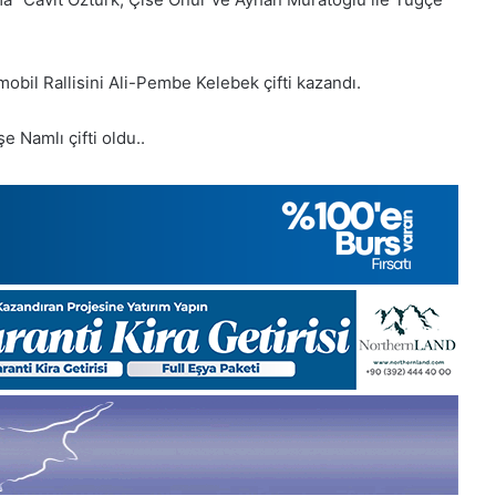
Cuma
2025,
Gıynık
Medya
obil Rallisini Ali-Pembe Kelebek çifti kazandı.
i
manşetleri
ık 2025
28 Kasım 2025
e Namlı çifti oldu..
lık Pazartesi 2025, Gıynık
28 Kasım Cuma 
a manşetleri
Medya manşetle