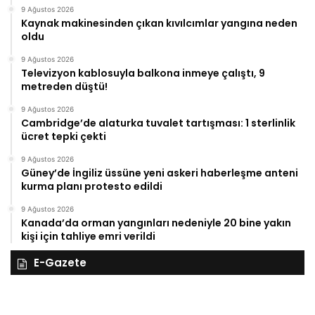
9 Ağustos 2026
Kaynak makinesinden çıkan kıvılcımlar yangına neden
oldu
9 Ağustos 2026
Televizyon kablosuyla balkona inmeye çalıştı, 9
metreden düştü!
9 Ağustos 2026
Cambridge’de alaturka tuvalet tartışması: 1 sterlinlik
ücret tepki çekti
9 Ağustos 2026
Güney’de İngiliz üssüne yeni askeri haberleşme anteni
kurma planı protesto edildi
9 Ağustos 2026
Kanada’da orman yangınları nedeniyle 20 bine yakın
kişi için tahliye emri verildi
E-Gazete
28
27
Kasım
Ka