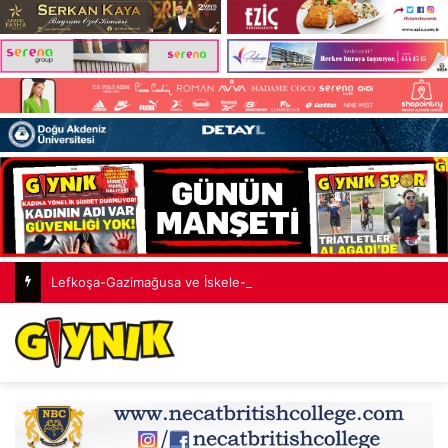
Lefkoşa-Gazimağusa ve İskele-Gazimağusa anayollarında kaza!