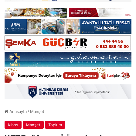
Anasayfa
/
Manşet
Kıbrıs
Manşet
Toplum