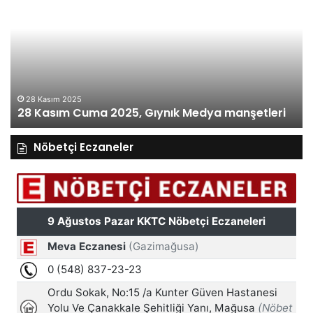
Cuma
Pe
2025,
20
Gıynık
Gı
Medya
M
manşetleri
ma
28 Kasım 2025
28 Kasım Cuma 2025, Gıynık Medya manşetleri
Nöbetçi Eczaneler