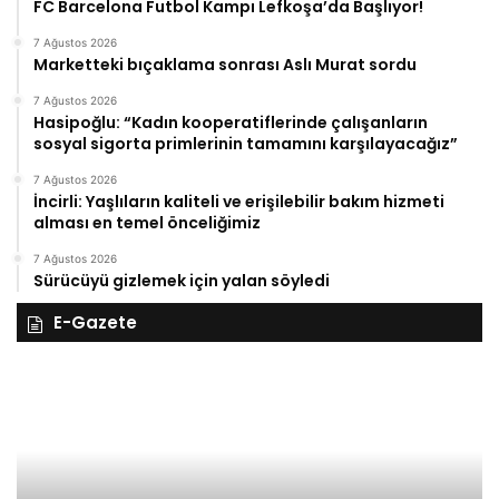
FC Barcelona Futbol Kampı Lefkoşa’da Başlıyor!
7 Ağustos 2026
Marketteki bıçaklama sonrası Aslı Murat sordu
7 Ağustos 2026
Hasipoğlu: “Kadın kooperatiflerinde çalışanların
sosyal sigorta primlerinin tamamını karşılayacağız”
7 Ağustos 2026
İncirli: Yaşlıların kaliteli ve erişilebilir bakım hizmeti
alması en temel önceliğimiz
7 Ağustos 2026
Sürücüyü gizlemek için yalan söyledi
E-Gazete
28
27
Kasım
Ka
Cuma
Pe
2025,
20
Gıynık
Gı
Medya
M