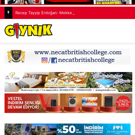
Recep Tayyip Erdoğan: Mekke Ortak Savunma Anlaşması hiçbir ülkeyi hedef almıyor