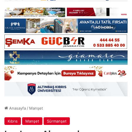
Anasayfa
/
Manşet
Kıbrıs
Manşet
Sürmanşet