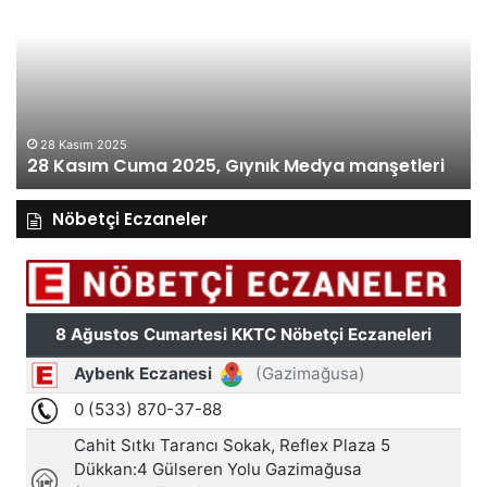
Cuma
Pe
2025,
20
Gıynık
Gı
Medya
M
manşetleri
ma
28 Kasım 2025
28 Kasım Cuma 2025, Gıynık Medya manşetleri
Nöbetçi Eczaneler