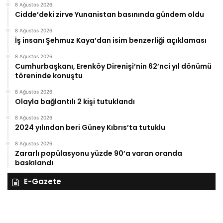
8 Ağustos 2026
Cidde’deki zirve Yunanistan basınında gündem oldu
8 Ağustos 2026
İş insanı Şehmuz Kaya’dan isim benzerliği açıklaması
8 Ağustos 2026
Cumhurbaşkanı, Erenköy Direnişi’nin 62’nci yıl dönümü
töreninde konuştu
8 Ağustos 2026
Olayla bağlantılı 2 kişi tutuklandı
8 Ağustos 2026
2024 yılından beri Güney Kıbrıs’ta tutuklu
8 Ağustos 2026
Zararlı popülasyonu yüzde 90’a varan oranda
baskılandı
E-Gazete
28
27
Kasım
Ka