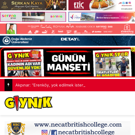
Akpınar: “Erenköy, yok edilmek istenen bir halkın ‘Ben buradayım’ dediği yerdir”