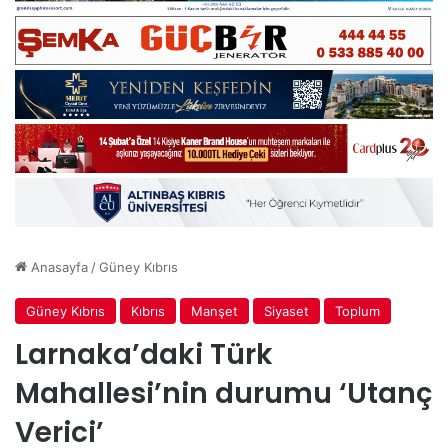
Anasayfa
/
Güney Kıbrıs
Güney Kıbrıs
Kıbrıs
Manşet
Siyaset
Toplum
Larnaka’daki Türk
Mahallesi’nin durumu ‘Utanç
Verici’