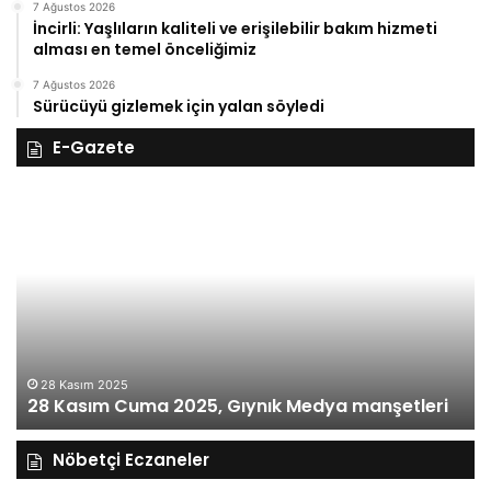
7 Ağustos 2026
İncirli: Yaşlıların kaliteli ve erişilebilir bakım hizmeti
alması en temel önceliğimiz
7 Ağustos 2026
Sürücüyü gizlemek için yalan söyledi
E-Gazete
28
27
Kasım
Ka
Cuma
Pe
2025,
20
Gıynık
Gı
Medya
M
manşetleri
ma
28 Kasım 2025
28 Kasım Cuma 2025, Gıynık Medya manşetleri
Nöbetçi Eczaneler