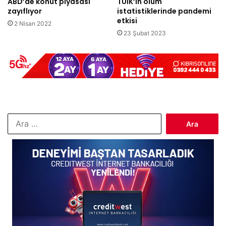
ABD’de konut piyasası
TÜİK’in ölüm
zayıflıyor
istatistiklerinde pandemi
etkisi
2 Nisan 2022
23 Şubat 2023
Arama: