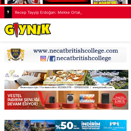
Recep Tayyip Erdoğan: Mekke Ortak Savunma Anlaşması hiçbir ülkeyi hedef almıyor