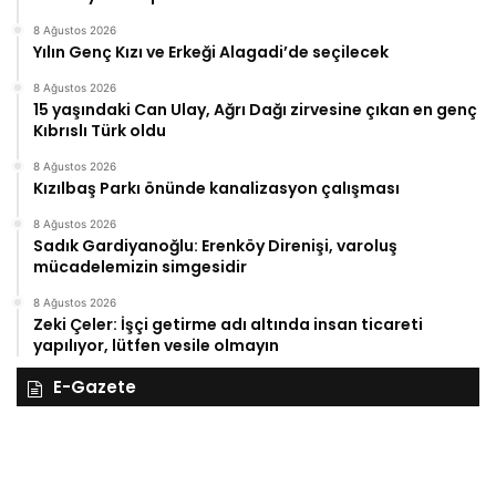
8 Ağustos 2026
Yılın Genç Kızı ve Erkeği Alagadi’de seçilecek
8 Ağustos 2026
15 yaşındaki Can Ulay, Ağrı Dağı zirvesine çıkan en genç
Kıbrıslı Türk oldu
8 Ağustos 2026
Kızılbaş Parkı önünde kanalizasyon çalışması
8 Ağustos 2026
Sadık Gardiyanoğlu: Erenköy Direnişi, varoluş
mücadelemizin simgesidir
8 Ağustos 2026
Zeki Çeler: İşçi getirme adı altında insan ticareti
yapılıyor, lütfen vesile olmayın
E-Gazete
28
27
Kasım
Ka
Cuma
Pe