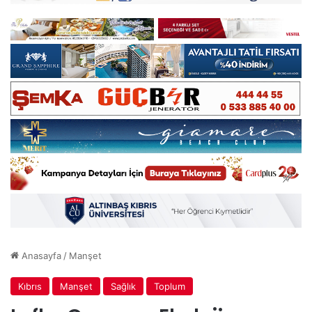
Anasayfa
/
Manşet
Kıbrıs
Manşet
Sağlık
Toplum