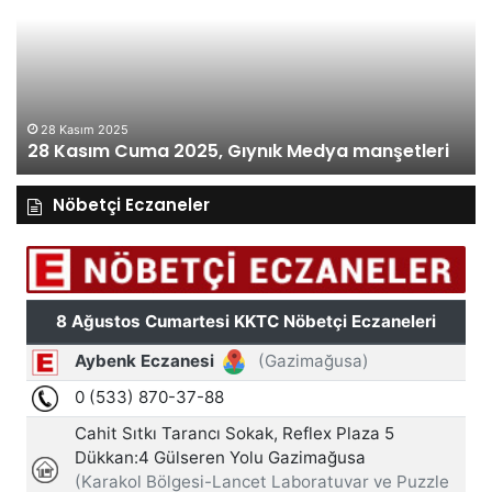
2025,
20
Gıynık
Gı
Medya
M
manşetleri
ma
28 Kasım 2025
28 Kasım Cuma 2025, Gıynık Medya manşetleri
Nöbetçi Eczaneler