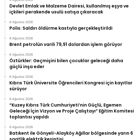
Devlet Emlak ve Malzeme Dairesi, kullanılmış eşya ve
içkileri perakende usulü satışa çıkaracak
6 Ağustos 2026
Polis: Saldırı öldürme kastıyla gerçekleştirildi
6 Ağustos 2026
Brent petrolün varili 79,91 dolardan işlem görüyor
6 Ağustos 2026
Öztürkler: Geçmişini bilen çocuklar geleceği daha
güçlü inşa eder
6 Ağustos 2026
Kıbrıs Türk Üniversite Öğrencileri Kongresi için kayıtlar
sürüyor
6 Ağustos 2026
“Kuzey Kıbrıs Türk Cumhuriyeti’nin Güçlü, Egemen
Geleceği İçin Vizyon ve Proje Çalıştayı” Eğitim Komitesi
toplantısı yapıldı
6 Ağustos 2026
Batıkent ile Gönyeli-Alayköy Ağıllar bölgesinde yarın 6
saatlik elektrik kesintisi…