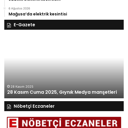
6 Ağustos 2026
Mağusa’da elektrik kesintisi
E-Gazete
28
27
Kasım
Ka
Cuma
Pe
2025,
20
Gıynık
Gı
Medya
M
manşetleri
ma
28 Kasım 2025
28 Kasım Cuma 2025, Gıynık Medya manşetleri
Nöbetçi Eczaneler