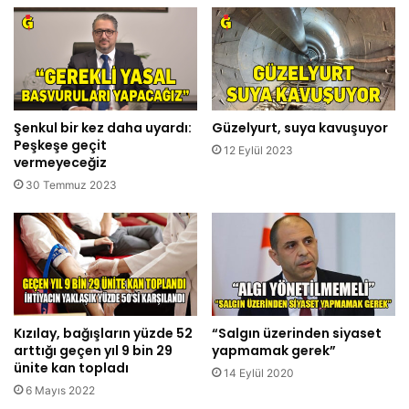
Şenkul bir kez daha uyardı:
Güzelyurt, suya kavuşuyor
Peşkeşe geçit
12 Eylül 2023
vermeyeceğiz
30 Temmuz 2023
Kızılay, bağışların yüzde 52
“Salgın üzerinden siyaset
arttığı geçen yıl 9 bin 29
yapmamak gerek”
ünite kan topladı
14 Eylül 2020
6 Mayıs 2022