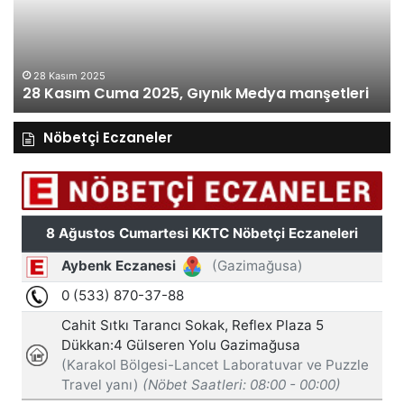
Medya
M
manşetleri
ma
28 Kasım 2025
28 Kasım Cuma 2025, Gıynık Medya manşetleri
Nöbetçi Eczaneler