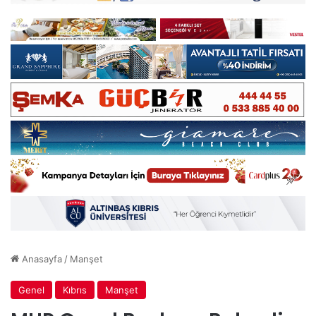
Anasayfa
/
Manşet
Genel
Kıbrıs
Manşet