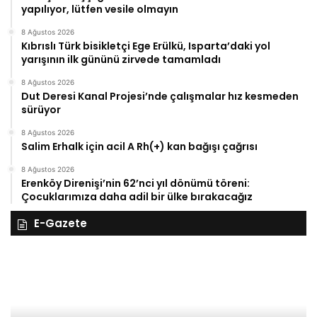
yapılıyor, lütfen vesile olmayın
8 Ağustos 2026
Kıbrıslı Türk bisikletçi Ege Erülkü, Isparta’daki yol
yarışının ilk gününü zirvede tamamladı
8 Ağustos 2026
Dut Deresi Kanal Projesi’nde çalışmalar hız kesmeden
sürüyor
8 Ağustos 2026
Salim Erhalk için acil A Rh(+) kan bağışı çağrısı
8 Ağustos 2026
Erenköy Direnişi’nin 62’nci yıl dönümü töreni:
Çocuklarımıza daha adil bir ülke bırakacağız
E-Gazete
28
27
Kasım
Ka
Cuma
Pe
2025,
20
Gıynık
Gı