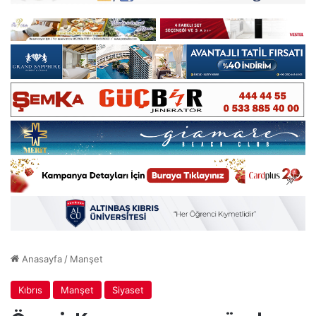
Anasayfa
/
Manşet
Kıbrıs
Manşet
Siyaset