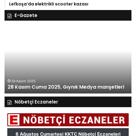
Lefkoşa’da elektrikli scooter kazası
E-Gazete
28
27
Kasım
Ka
Cuma
Pe
2025,
20
Gıynık
Gı
Medya
M
manşetleri
ma
28 Kasım 2025
28 Kasım Cuma 2025, Gıynık Medya manşetleri
Nöbetçi Eczaneler