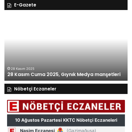
E-Gazete
27
Kasım
Perşembe
2025,
Gıynık
Medya
manşetleri
27 Kasım 2025
27 Kasım Perşembe 2025, Gıynık M
dya manşetleri
manşetleri
Nöbetçi Eczaneler