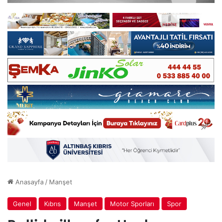
Anasayfa
/
Manşet
Genel
Kıbrıs
Manşet
Motor Sporları
Spor