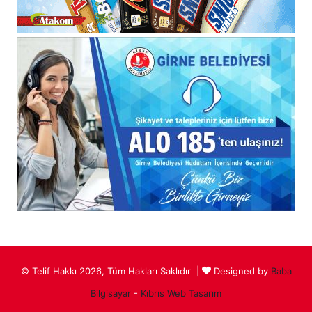
© Telif Hakkı 2026, Tüm Hakları Saklıdır |
Designed by
Baba
Bilgisayar
-
Kıbrıs Web Tasarım