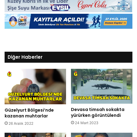
Diğer Haberler
Devasa timsah sokakta
Güzelyurt Bölgesi’nde
yürürken görüntülendi
kazanan muhtarlar
24 Mart 2023
26 Aralık 2022