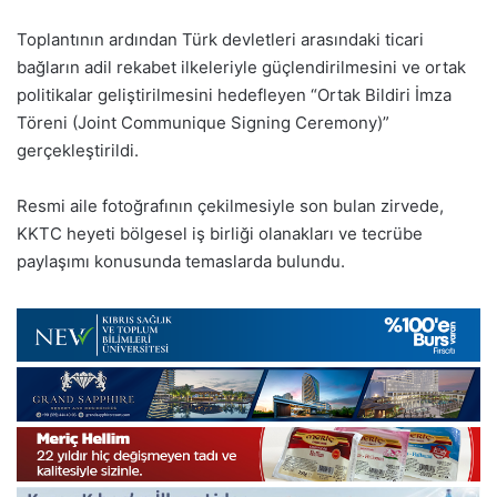
Toplantının ardından Türk devletleri arasındaki ticari
bağların adil rekabet ilkeleriyle güçlendirilmesini ve ortak
politikalar geliştirilmesini hedefleyen “Ortak Bildiri İmza
Töreni (Joint Communique Signing Ceremony)”
gerçekleştirildi.
Resmi aile fotoğrafının çekilmesiyle son bulan zirvede,
KKTC heyeti bölgesel iş birliği olanakları ve tecrübe
paylaşımı konusunda temaslarda bulundu.