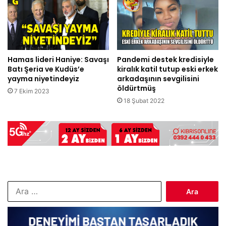
Hamas lideri Haniye: Savaşı
Pandemi destek kredisiyle
Batı Şeria ve Kudüs’e
kiralık katil tutup eski erkek
yayma niyetindeyiz
arkadaşının sevgilisini
öldürtmüş
7 Ekim 2023
18 Şubat 2022
Arama: