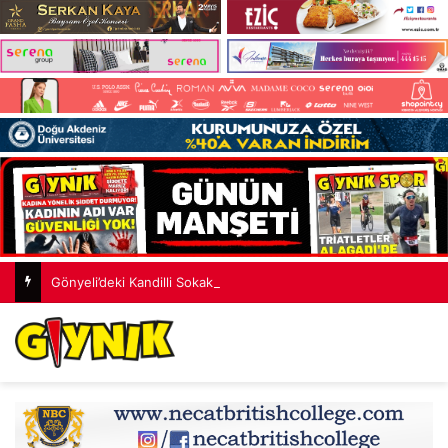
Gönyeli’deki Kandilli Sokak yeni çehreye kavuştu