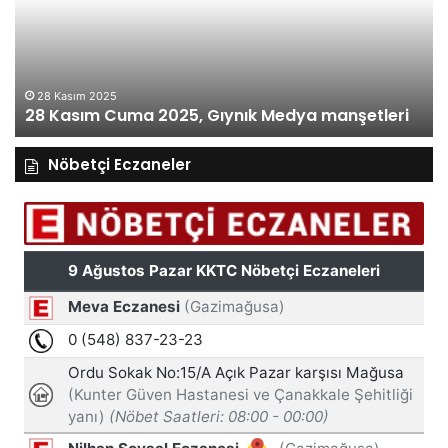
Gıynık
Gı
Medya
M
manşetleri
ma
28 Kasım 2025
28 Kasım Cuma 2025, Gıynık Medya manşetleri
Nöbetçi Eczaneler