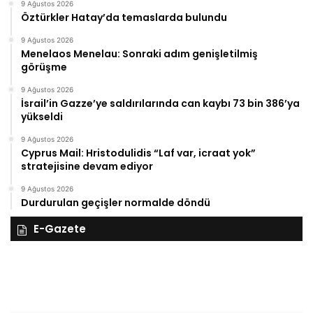
9 Ağustos 2026
Öztürkler Hatay’da temaslarda bulundu
9 Ağustos 2026
Menelaos Menelau: Sonraki adım genişletilmiş
görüşme
9 Ağustos 2026
İsrail’in Gazze’ye saldırılarında can kaybı 73 bin 386’ya
yükseldi
9 Ağustos 2026
Cyprus Mail: Hristodulidis “Laf var, icraat yok”
stratejisine devam ediyor
9 Ağustos 2026
Durdurulan geçişler normalde döndü
E-Gazete
28
27
Kasım
Ka
Cuma
Pe
2025,
20