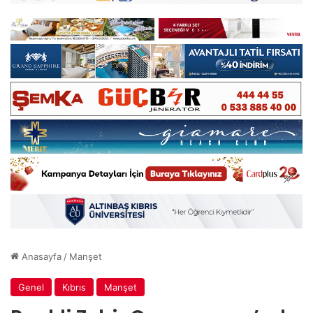
Anasayfa
/
Manşet
Genel
Kıbrıs
Manşet