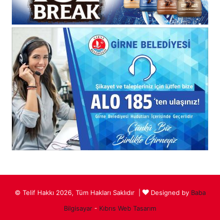
© Telif Hakkı 2026, Tüm Hakları Saklıdır |
Designed by
Baba
Bilgisayar
-
Kıbrıs Web Tasarım