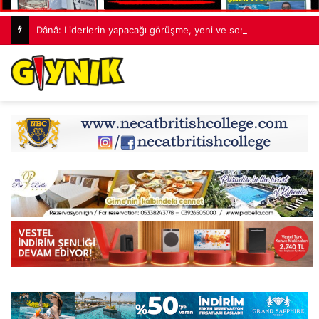
Dânâ: Liderlerin yapacağı görüşme, yeni ve sonuç alıcı 5+1 toplantısına hazırlık niteliği taşıyor