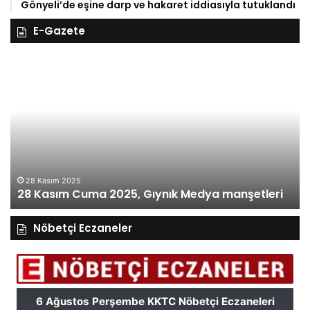
Gönyeli’de eşine darp ve hakaret iddiasıyla tutuklandı
E-Gazete
28
27
Kasım
Ka
Cuma
Pe
2025,
20
Gıynık
Gı
Medya
M
manşetleri
ma
28 Kasım 2025
28 Kasım Cuma 2025, Gıynık Medya manşetleri
Nöbetçi Eczaneler