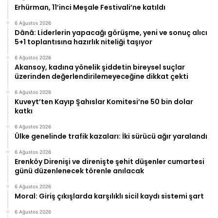
Erhürman, 11’inci Meşale Festivali’ne katıldı
6 Ağustos 2026
Dânâ: Liderlerin yapacağı görüşme, yeni ve sonuç alıcı
5+1 toplantısına hazırlık niteliği taşıyor
6 Ağustos 2026
Akansoy, kadına yönelik şiddetin bireysel suçlar
üzerinden değerlendirilemeyeceğine dikkat çekti
6 Ağustos 2026
Kuveyt’ten Kayıp Şahıslar Komitesi’ne 50 bin dolar
katkı
6 Ağustos 2026
Ülke genelinde trafik kazaları: İki sürücü ağır yaralandı
6 Ağustos 2026
Erenköy Direnişi ve direnişte şehit düşenler cumartesi
günü düzenlenecek törenle anılacak
6 Ağustos 2026
Moral: Giriş çıkışlarda karşılıklı sicil kaydı sistemi şart
6 Ağustos 2026