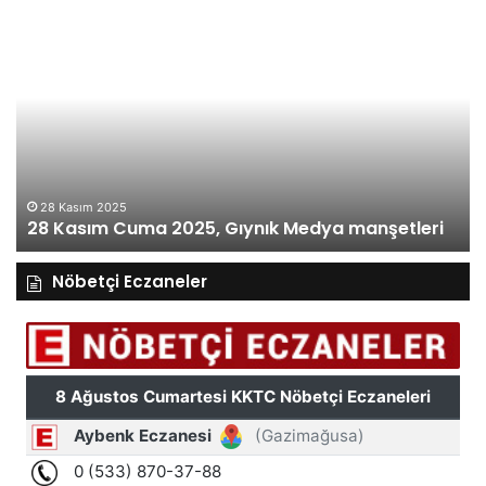
28
27
Kasım
Ka
Cuma
Pe
2025,
20
Gıynık
Gı
Medya
M
manşetleri
ma
28 Kasım 2025
28 Kasım Cuma 2025, Gıynık Medya manşetleri
Nöbetçi Eczaneler