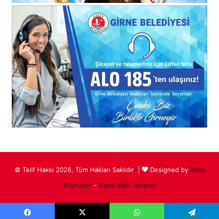
© Telif Hakkı 2026, Tüm Hakları Saklıdır |
Designed by
Baba
Bilgisayar
-
Kıbrıs Web Tasarım