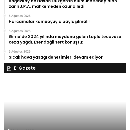
Boğazköy’de Hasan Düzgen’in ölümüne sebep olan
zanlı J.P.A. mahkemeden özür diledi
6 Ağustos 2026
Harcamalar kamuoyuyla paylaşılmalı!
6 Ağustos 2026
Girne’de 2024 yılında meydana gelen toplu tecavüze
ceza yağdı. Esendağli sert konuştu:
6 Ağustos 2026
Sıcak hava yasağı denetimleri devam ediyor
E-Gazete
28
27
Kasım
Ka
Cuma
Pe
2025,
20
Gıynık
Gı
Medya
M
manşetleri
ma