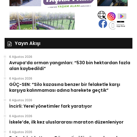
Yayın Akışı
6 Ağustos 2026
Avrupa’da orman yangınları: “530 bin hektardan fazla
alan kaybedildi”
6 Ağustos 2026
GÜÇ-SEN: “Silo kazasına benzer bir felaketle karşı
karşıya kalınmaması adına harekete geçtik”
6 Ağustos 2026
İncirli: Yerel yönetimler fark yaratıyor
6 Ağustos 2026
İskele’de, ilk kez uluslararası maraton düzenleniyor
6 Ağustos 2026