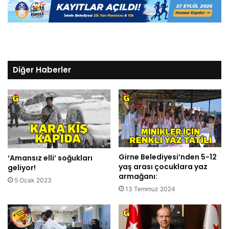
Diğer Haberler
Girne Belediyesi’nden 5-12
‘Amansız elli’ soğukları
yaş arası çocuklara yaz
geliyor!
armağanı:
5 Ocak 2023
13 Temmuz 2024