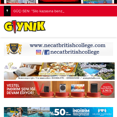
GÜÇ-SEN: “Silo kazasına benzer bir felaketle karşı karşıya kalınmaması adına harekete geçtik”