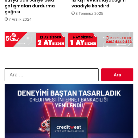
Rusya’dan Suriye’deki
İki kişi ‘ev kiralayacağım’
çatışmaları durdurma
vaadiyle kandırdı
çağrısı
8 Temmuz 2025
7 Aralık 2024
Arama: