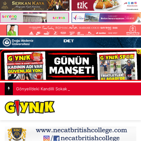
Gönyeli’deki Kandilli Sokak yeni çehreye kavuştu