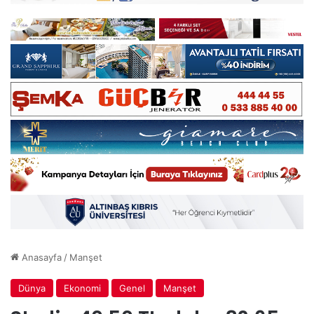
Anasayfa
/
Manşet
Dünya
Ekonomi
Genel
Manşet