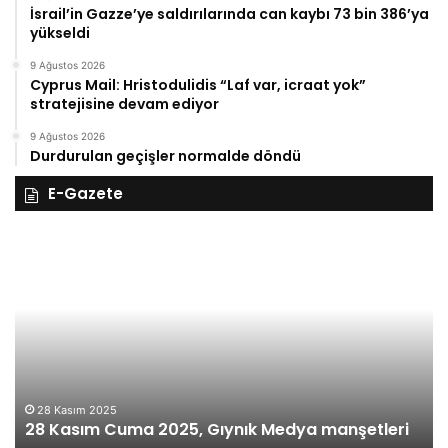
İsrail’in Gazze’ye saldırılarında can kaybı 73 bin 386’ya
yükseldi
9 Ağustos 2026
Cyprus Mail: Hristodulidis “Laf var, icraat yok”
stratejisine devam ediyor
9 Ağustos 2026
Durdurulan geçişler normalde döndü
E-Gazete
28
27
Kasım
Ka
Cuma
Pe
2025,
20
Gıynık
Gı
Medya
M
manşetleri
ma
28 Kasım 2025
28 Kasım Cuma 2025, Gıynık Medya manşetleri