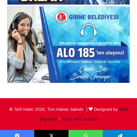
© Telif Hakkı 2026, Tüm Hakları Saklıdır |
Designed by
Baba
Bilgisayar
-
Kıbrıs Web Tasarım