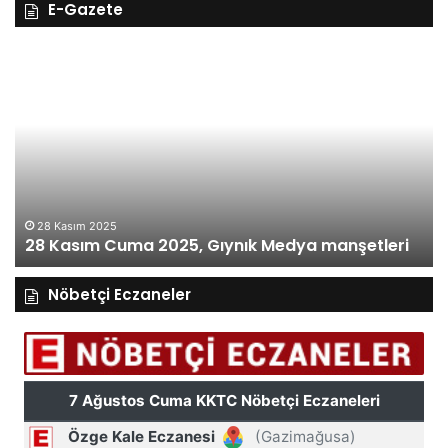
E-Gazete
28
27
Kasım
Ka
Cuma
Pe
2025,
20
Gıynık
Gı
Medya
M
manşetleri
ma
28 Kasım 2025
28 Kasım Cuma 2025, Gıynık Medya manşetleri
Nöbetçi Eczaneler