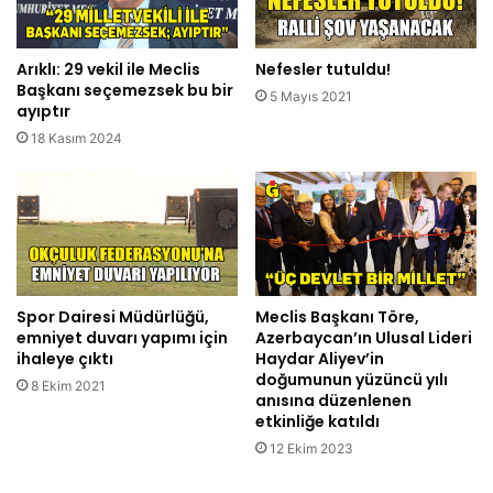
Arıklı: 29 vekil ile Meclis
Nefesler tutuldu!
Başkanı seçemezsek bu bir
5 Mayıs 2021
ayıptır
18 Kasım 2024
Spor Dairesi Müdürlüğü,
Meclis Başkanı Töre,
emniyet duvarı yapımı için
Azerbaycan’ın Ulusal Lideri
ihaleye çıktı
Haydar Aliyev’in
doğumunun yüzüncü yılı
8 Ekim 2021
anısına düzenlenen
etkinliğe katıldı
12 Ekim 2023