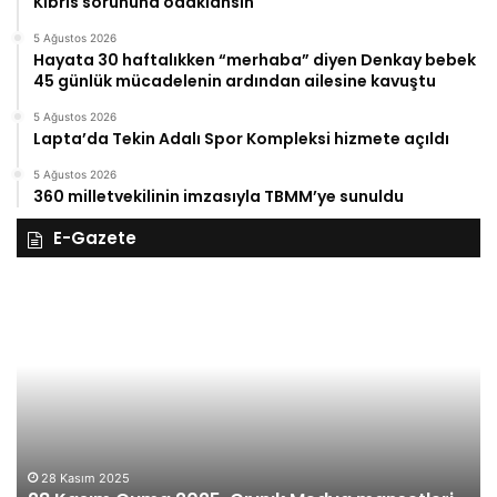
Kıbrıs sorununa odaklansın
5 Ağustos 2026
Hayata 30 haftalıkken “merhaba” diyen Denkay bebek
45 günlük mücadelenin ardından ailesine kavuştu
5 Ağustos 2026
Lapta’da Tekin Adalı Spor Kompleksi hizmete açıldı
5 Ağustos 2026
360 milletvekilinin imzasıyla TBMM’ye sunuldu
E-Gazete
28
27
Kasım
Ka
Cuma
Pe
2025,
20
Gıynık
Gı
Medya
M
manşetleri
ma
28 Kasım 2025