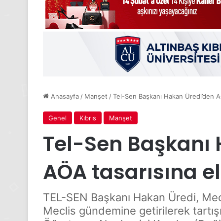
Anasayfa
/
Manşet
/
Tel-Sen Başkanı Hakan Üredi’den AÖA
Genel
Kıbrıs
Manşet
Tel-Sen Başkanı 
AÖA tasarısına ele
TEL-SEN Başkanı Hakan Üredi, Mecl
Meclis gündemine getirilerek tartı