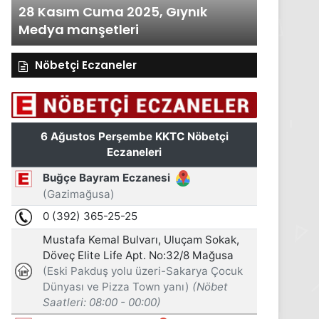
28 Kasım Cuma 2025, Gıynık
27 Kası
Medya manşetleri
Medya m
Nöbetçi Eczaneler