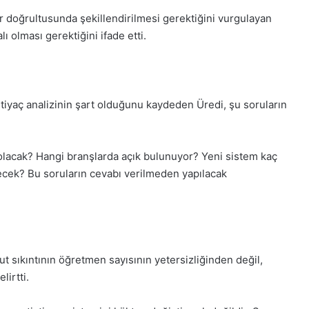
5, Gıynık
1 Aralık Pazartesi 2025, Gıynık
ar doğrultusunda şekillendirilmesi gerektiğini vurgulayan
Medya manşetleri
ı olması gerektiğini ifade etti.
iyaç analizinin şart olduğunu kaydeden Üredi, şu soruların
lacak? Hangi branşlarda açık bulunuyor? Yeni sistem kaç
ecek? Bu soruların cevabı verilmeden yapılacak
sıkıntının öğretmen sayısının yetersizliğinden değil,
irtti.