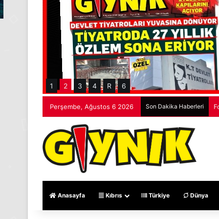
1
2
3
4
R
6
Perşembe, Ağustos 6 2026
Son Dakika Haberleri
F
Anasayfa
Kıbrıs
Türkiye
Dünya