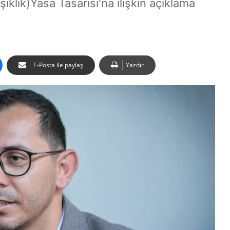
lik)Yasa Tasarısı'na ilişkin açıklama
E-Posta ile paylaş
Yazdır