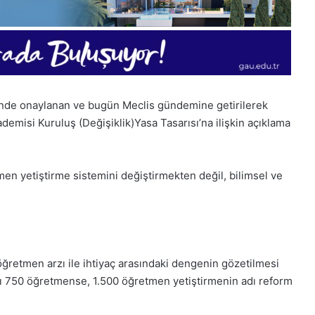
’nde onaylanan ve bugün Meclis gündemine getirilerek
emisi Kuruluş (Değişiklik)Yasa Tasarısı’na ilişkin açıklama
n yetiştirme sistemini değiştirmekten değil, bilimsel ve
1
Aralık
Pazartesi
2025,
ğretmen arzı ile ihtiyaç arasındaki dengenin gözetilmesi
Gıynık
yacı 750 öğretmense, 1.500 öğretmen yetiştirmenin adı reform
Medya
manşetleri
1 Aralık 2025