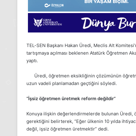
TEL-SEN Başkanı Hakan Üredi, Meclis Alt Komitesi
tartışmaya açılması beklenen Atatürk Öğretmen Akad
yaptı.
Üredi, öğretmen eksikliğinin çözümünün öğretme
uzun vadeli planlamadan geçtiğini söyledi.
24
Kasım
“İşsiz öğretmen üretmek reform değildir”
Pazartesi
2025,
Konuya ilişkin değerlendirmelerde bulunan Üredi, ö
Gıynık
gerektiğini belirterek, “Eğer ülkenin 10 yılda ihti
Medya
değil, işsiz öğretmen üretmektir” dedi.
manşetleri
24 Kasım 2025