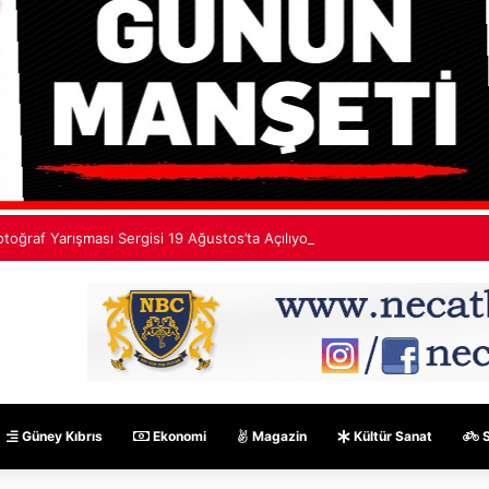
otoğraf Yarışması Sergisi 19 Ağustos’ta Açılıyor
Güney Kıbrıs
Ekonomi
Magazin
Kültür Sanat
S