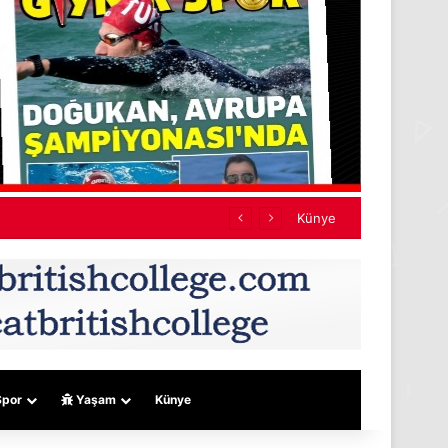
Künye
por
Yaşam
Künye