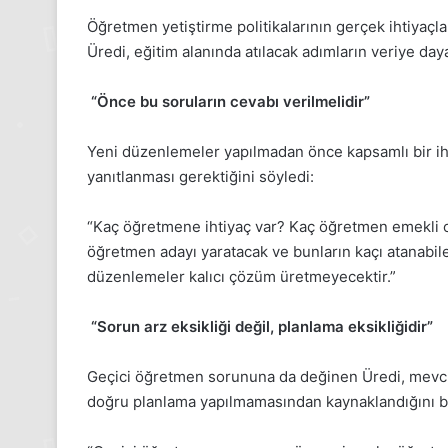
24 Kasım Pazartesi 202
Öğretmen yetiştirme politikalarının gerçek ihtiyaçl
Medya manşetleri
Üredi, eğitim alanında atılacak adımların veriye dayal
“Önce bu soruların cevabı verilmelidir”
Yeni düzenlemeler yapılmadan önce kapsamlı bir iht
yanıtlanması gerektiğini söyledi:
“Kaç öğretmene ihtiyaç var? Kaç öğretmen emekli o
öğretmen adayı yaratacak ve bunların kaçı atanabil
düzenlemeler kalıcı çözüm üretmeyecektir.”
“Sorun arz eksikliği değil, planlama eksikliğidir”
Geçici öğretmen sorununa da değinen Üredi, mevcut 
doğru planlama yapılmamasından kaynaklandığını bel