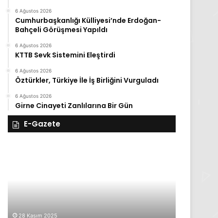
6 Ağustos 2026
Cumhurbaşkanlığı Külliyesi’nde Erdoğan-
Bahçeli Görüşmesi Yapıldı
6 Ağustos 2026
KTTB Sevk Sistemini Eleştirdi
6 Ağustos 2026
Öztürkler, Türkiye İle İş Birliğini Vurguladı
6 Ağustos 2026
Girne Cinayeti Zanlılarına Bir Gün
E-Gazete
28
27
Kasım
Kasım
Cuma
Perşembe
2025,
2025,
Gıynık
Gıynık
Medya
Medya
manşetleri
manşetleri
28 Kasım 2025
27 Kasım 2