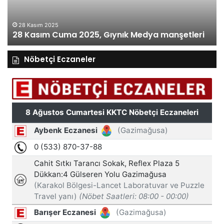
manşetleri
ma
28 Kasım 2025
28 Kasım Cuma 2025, Gıynık Medya manşetleri
Nöbetçi Eczaneler