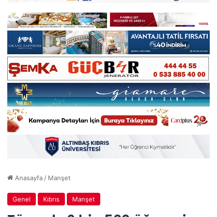
Anasayfa
/
Manşet
Genel
Kıbrıs
Manşet