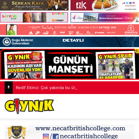
Redif Ekinci: Çok yakında bu ülkede TDP’siz hiçbir hükümet hesabı tutmayacak