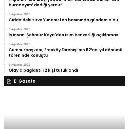
buradayım’ dediği yerdir”
8 Ağustos 2026
Cidde’deki zirve Yunanistan basınında gündem oldu
8 Ağustos 2026
İş insanı Şehmuz Kaya’dan isim benzerliği açıklaması
8 Ağustos 2026
Cumhurbaşkanı, Erenköy Direnişi’nin 62’nci yıl dönümü
töreninde konuştu
8 Ağustos 2026
Olayla bağlantılı 2 kişi tutuklandı
E-Gazete
28
27
Kasım
Ka
Cuma
Pe
2025,
20
Gıynık
Gı
Medya
M