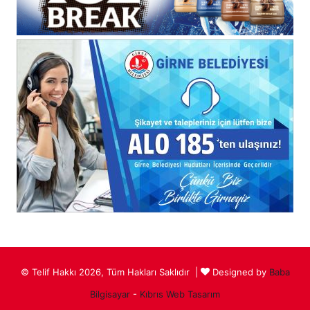
© Telif Hakkı 2026, Tüm Hakları Saklıdır |
Designed by
Baba
Bilgisayar
-
Kıbrıs Web Tasarım