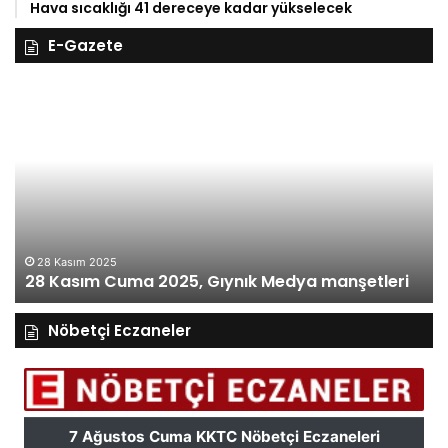
Hava sıcaklığı 41 dereceye kadar yükselecek
E-Gazete
28
27
Kasım
Ka
Cuma
Pe
2025,
20
Gıynık
Gı
Medya
M
manşetleri
ma
28 Kasım 2025
28 Kasım Cuma 2025, Gıynık Medya manşetleri
Nöbetçi Eczaneler