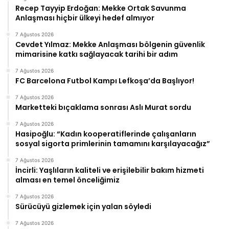
Recep Tayyip Erdoğan: Mekke Ortak Savunma
Anlaşması hiçbir ülkeyi hedef almıyor
7 Ağustos 2026
Cevdet Yılmaz: Mekke Anlaşması bölgenin güvenlik
mimarisine katkı sağlayacak tarihi bir adım
7 Ağustos 2026
FC Barcelona Futbol Kampı Lefkoşa’da Başlıyor!
7 Ağustos 2026
Marketteki bıçaklama sonrası Aslı Murat sordu
7 Ağustos 2026
Hasipoğlu: “Kadın kooperatiflerinde çalışanların
sosyal sigorta primlerinin tamamını karşılayacağız”
7 Ağustos 2026
İncirli: Yaşlıların kaliteli ve erişilebilir bakım hizmeti
alması en temel önceliğimiz
7 Ağustos 2026
Sürücüyü gizlemek için yalan söyledi
7 Ağustos 2026