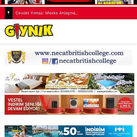
Cevdet Yılmaz: Mekke Anlaşması bölgenin güvenlik mimarisine katkı sağlayacak tarihi bir adım