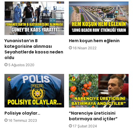
Yunanistan’ın B
Hem koşun hem eğlenin
kategorisine alınması
16 Nisan 2022
Seyahatlerde kaosa neden
oldu
5 Ağustos 2020
Polisiye olaylar…
“Narenciye üreticisini
batırmaya and içtiler”
16 Temmuz 2023
17 Şubat 2024