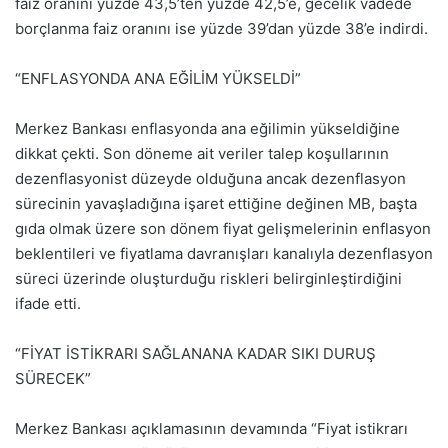
faiz oranını yüzde 43,5’ten yüzde 42,5’e, gecelik vadede
borçlanma faiz oranını ise yüzde 39’dan yüzde 38’e indirdi.
“ENFLASYONDA ANA EĞİLİM YÜKSELDİ”
Merkez Bankası enflasyonda ana eğilimin yükseldiğine
dikkat çekti. Son döneme ait veriler talep koşullarının
dezenflasyonist düzeyde olduğuna ancak dezenflasyon
sürecinin yavaşladığına işaret ettiğine değinen MB, başta
gıda olmak üzere son dönem fiyat gelişmelerinin enflasyon
beklentileri ve fiyatlama davranışları kanalıyla dezenflasyon
süreci üzerinde oluşturduğu riskleri belirginleştirdiğini
ifade etti.
“FİYAT İSTİKRARI SAĞLANANA KADAR SIKI DURUŞ
SÜRECEK”
Merkez Bankası açıklamasının devamında “Fiyat istikrarı