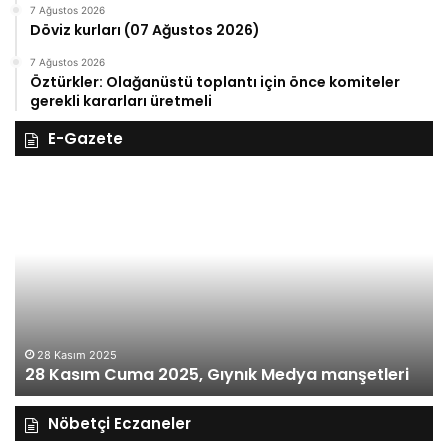
7 Ağustos 2026
Döviz kurları (07 Ağustos 2026)
7 Ağustos 2026
Öztürkler: Olağanüstü toplantı için önce komiteler
gerekli kararları üretmeli
E-Gazete
28
27
Kasım
Ka
Cuma
Pe
2025,
20
Gıynık
Gı
Medya
M
manşetleri
ma
28 Kasım 2025
28 Kasım Cuma 2025, Gıynık Medya manşetleri
Nöbetçi Eczaneler