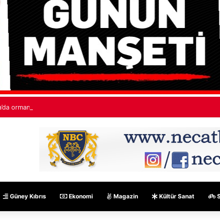
’da orman yangınları: “530 bin hektardan fazla alan kaybedildi”
Güney Kıbrıs
Ekonomi
Magazin
Kültür Sanat
S