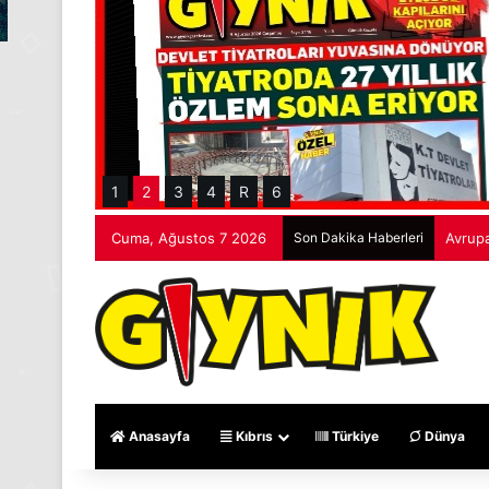
1
2
3
4
R
6
Cuma, Ağustos 7 2026
Son Dakika Haberleri
Avrupa
Anasayfa
Kıbrıs
Türkiye
Dünya