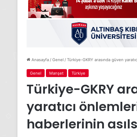
Anasayfa
/
Genel
/
Türkiye-GKRY arasında güven yaratıcı 
Genel
Manşet
Türkiye
Türkiye-GKRY ar
yaratıcı önlemle
haberlerinin asıls