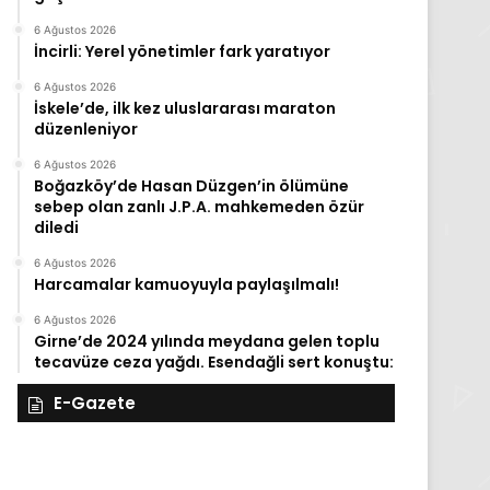
6 Ağustos 2026
İncirli: Yerel yönetimler fark yaratıyor
6 Ağustos 2026
İskele’de, ilk kez uluslararası maraton
düzenleniyor
6 Ağustos 2026
Boğazköy’de Hasan Düzgen’in ölümüne
sebep olan zanlı J.P.A. mahkemeden özür
diledi
6 Ağustos 2026
Harcamalar kamuoyuyla paylaşılmalı!
6 Ağustos 2026
Girne’de 2024 yılında meydana gelen toplu
tecavüze ceza yağdı. Esendağli sert konuştu:
E-Gazete
28
27
Kasım
Kasım