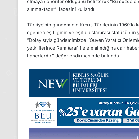
olmayan öneriler olduğunu belirterek “Bu sözde öne
Pazartesi
alınmaktadır.” ifadesini kullandı.
2025,
Gıynık
Medya
Türkiye’nin gündeminin Kıbrıs Türklerinin 1960’ta k
manşetleri
egemen eşitliğinin ve eşit uluslararası statüsünün
24 Kasım 2025
24 Kasım Pazartesi 202
“Dolayısıyla gündemimizde, ‘Güven Yaratıcı Önleml
Medya manşetleri
yetkililerince Rum tarafı ile ele alındığına dair hab
haberlerdir.” değerlendirmesinde bulundu.