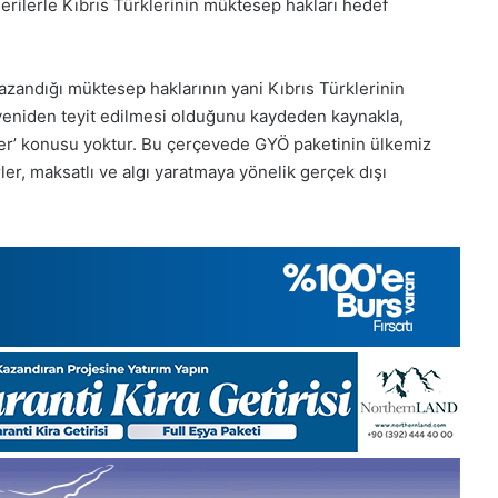
rilerle Kıbrıs Türklerinin müktesep hakları hedef
Pazartesi
2025,
Gıynık
Medya
azandığı müktesep haklarının yani Kıbrıs Türklerinin
manşetleri
 yeniden teyit edilmesi olduğunu kaydeden kaynakla,
1 Aralık 2025
5, Gıynık
1 Aralık Pazartesi 2025, Gıynık
er’ konusu yoktur. Bu çerçevede GYÖ paketinin ülkemiz
Medya manşetleri
erler, maksatlı ve algı yaratmaya yönelik gerçek dışı