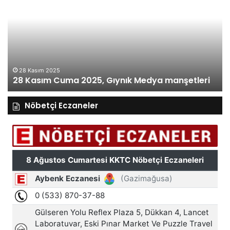
Cuma
Pe
2025,
20
Gıynık
Gı
Medya
M
manşetleri
ma
28 Kasım 2025
28 Kasım Cuma 2025, Gıynık Medya manşetleri
Nöbetçi Eczaneler