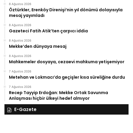
8 Ağustos 2026
Öztürkler, Erenköy Direnişi’nin yıl dönümü dolayısıyla
mesaj yayımladı
8 Ağustos 2026
Gazeteci Fatih Atik’ten çarpıcı iddia
8 Ağustos 2026
Mekke’den dünyaya mesaj
8 Ağustos 2026
Mahkemeler dosyaya, cezaevi mahkuma yetişemiyor
7 Ağustos 2026
Metehan ve Lokmacı’da geçişler kısa süreliğine durdu
7 Ağustos 2026
Recep Tayyip Erdoğan: Mekke Ortak Savunma
Anlaşması hiçbir ülkeyi hedef almıyor
E-Gazete
28
27
Kasım
Ka