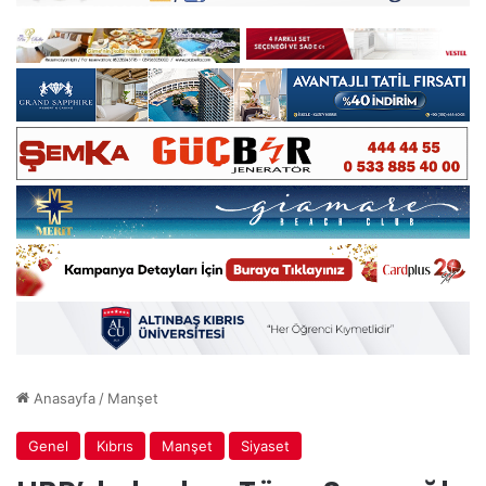
Anasayfa
/
Manşet
Genel
Kıbrıs
Manşet
Siyaset