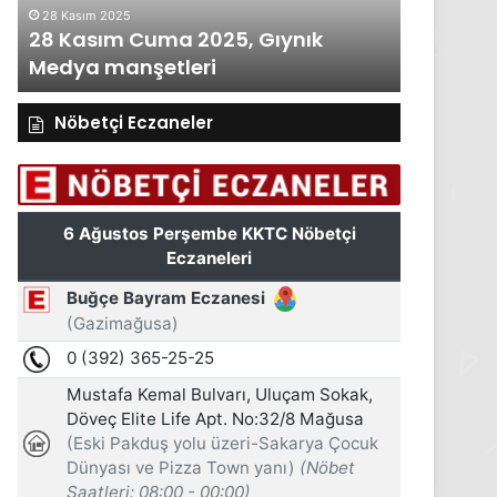
ım 2025
27 Kasım 2025
asım Cuma 2025, Gıynık
27 Kasım Perşem
a manşetleri
Medya manşetle
Nöbetçi Eczaneler