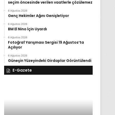
seçim öncesinde verilen vaatlerle çözülemez
6 Ağustos 2026
Genç Hekimler Ağını Genişletiyor
6 Ağustos 2026
BM El Nino İçin Uyardı
6 Ağustos 2026
Fotoğraf Yarışması Sergisi 19 Ağustos’ta
Açılıyor
6 Ağustos 2026
Güneşin Yüzeyindeki Girdaplar Görüntülendi
E-Gazete
27
Kasım
Perşembe
2025,
Gıynık
Medya
i
manşetleri