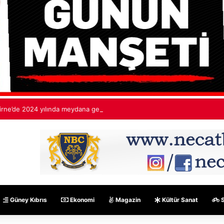
irne’de 2024 yılında meydana gelen toplu tecavüze ceza yağdı. Esendağl
Güney Kıbrıs
Ekonomi
Magazin
Kültür Sanat
S