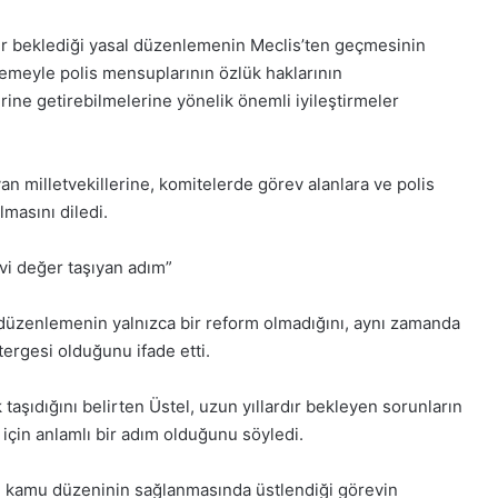
1 Aralık 2025
28 Kas
k
1 Aralık Pazartesi 2025, Gıynık
28 K
dir beklediği yasal düzenlemenin Meclis’ten geçmesinin
Medya manşetleri
Medy
emeyle polis mensuplarının özlük haklarının
erine getirebilmelerine yönelik önemli iyileştirmeler
n milletvekillerine, komitelerde görev alanlara ve polis
masını diledi.
vi değer taşıyan adım”
l düzenlemenin yalnızca bir reform olmadığını, aynı zamanda
tergesi olduğunu ifade etti.
k taşıdığını belirten Üstel, uzun yıllardır bekleyen sorunların
çin anlamlı bir adım olduğunu söyledi.
 ve kamu düzeninin sağlanmasında üstlendiği görevin