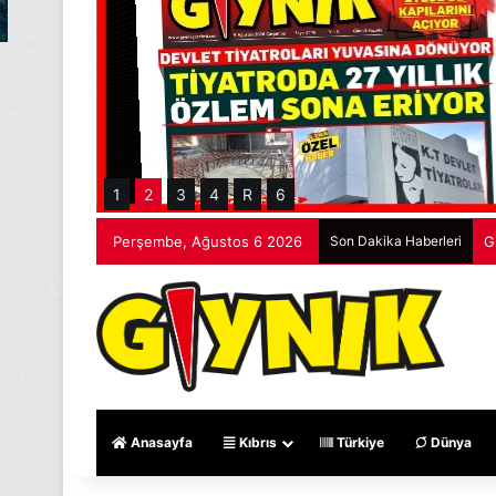
1
2
3
4
R
6
Perşembe, Ağustos 6 2026
Son Dakika Haberleri
G
Anasayfa
Kıbrıs
Türkiye
Dünya