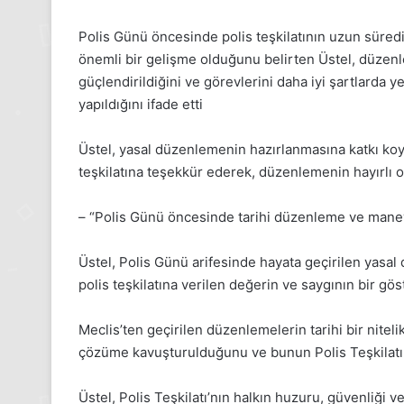
24 Kasım 2025
24 Kasım Pazartesi 2025, Gıynı
Polis Günü öncesinde polis teşkilatının uzun süre
Medya manşetleri
önemli bir gelişme olduğunu belirten Üstel, düzenl
güçlendirildiğini ve görevlerini daha iyi şartlarda y
yapıldığını ifade etti
Üstel, yasal düzenlemenin hazırlanmasına katkı koya
teşkilatına teşekkür ederek, düzenlemenin hayırlı ol
– “Polis Günü öncesinde tarihi düzenleme ve mane
Üstel, Polis Günü arifesinde hayata geçirilen yasa
polis teşkilatına verilen değerin ve saygının bir gös
Meclis’ten geçirilen düzenlemelerin tarihi bir niteli
çözüme kavuşturulduğunu ve bunun Polis Teşkilatı i
Üstel, Polis Teşkilatı’nın halkın huzuru, güvenliği