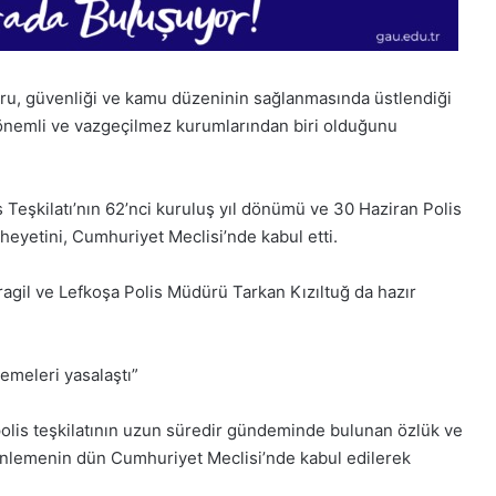
zuru, güvenliği ve kamu düzeninin sağlanmasında üstlendiği
 önemli ve vazgeçilmez kurumlarından biri olduğunu
is Teşkilatı’nın 62’nci kuruluş yıl dönümü ve 30 Haziran Polis
heyetini, Cumhuriyet Meclisi’nde kabul etti.
agil ve Lefkoşa Polis Müdürü Tarkan Kızıltuğ da hazır
1
28
lemeleri yasalaştı”
Aralık
Kasım
Pazartesi
Cuma
2025,
2025,
olis teşkilatının uzun süredir gündeminde bulunan özlük ve
Gıynık
Gıynık
enlemenin dün Cumhuriyet Meclisi’nde kabul edilerek
Medya
Medya
manşetleri
manşetler