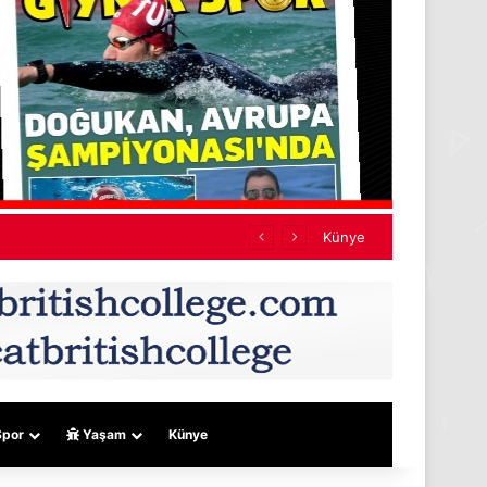
i sert konuştu:
Künye
por
Yaşam
Künye