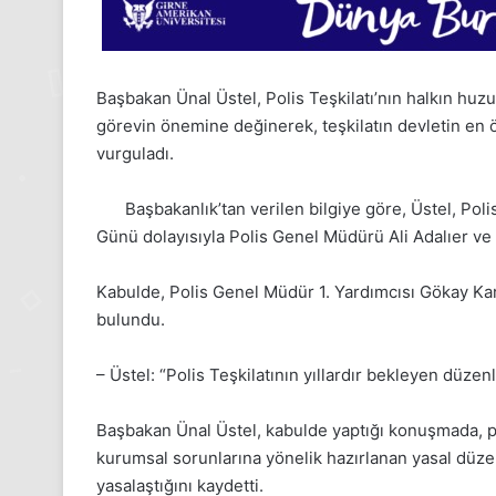
Başbakan Ünal Üstel, Polis Teşkilatı’nın halkın hu
görevin önemine değinerek, teşkilatın devletin en
vurguladı.
Başbakanlık’tan verilen bilgiye göre, Üstel, Pol
Günü dolayısıyla Polis Genel Müdürü Ali Adalıer ve 
Kabulde, Polis Genel Müdür 1. Yardımcısı Gökay Kar
bulundu.
24
– Üstel: “Polis Teşkilatının yıllardır bekleyen düzen
Kasım
Pazartesi
2025,
Başbakan Ünal Üstel, kabulde yaptığı konuşmada, p
Gıynık
kurumsal sorunlarına yönelik hazırlanan yasal düz
Medya
yasalaştığını kaydetti.
manşetleri